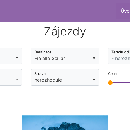
Úvo
Zájezdy
Destinace:
Termín od
Fie allo Sciliar
Strava:
Cena
nerozhoduje