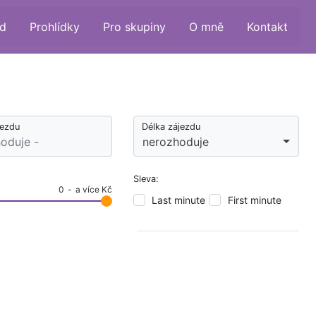
d
Prohlídky
Pro skupiny
O mně
Kontakt
jezdu
Délka zájezdu
nerozhoduje
Sleva:
0
a více Kč
Last minute
First minute