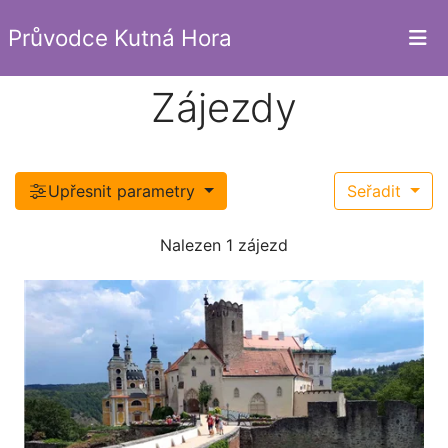
Průvodce Kutná Hora
Zájezdy
Upřesnit parametry
Seřadit
Nalezen 1 zájezd