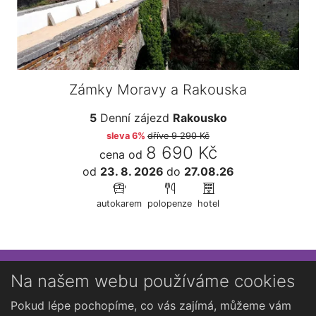
Zámky Moravy a Rakouska
5
Denní zájezd
Rakousko
sleva 6%
dříve
9 290 Kč
8 690 Kč
cena od
od
23. 8. 2026
do
27.08.26
autokarem
polopenze
hotel
Přihlaste se k newsletteru
Na našem webu používáme cookies
Chcete dostávat občasné novinky o Kutné Hoře?
Pokud lépe pochopíme, co vás zajímá, můžeme vám