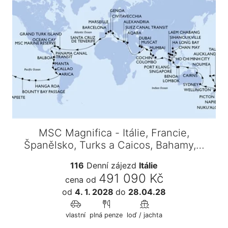
MSC Magnifica - Itálie, Francie,
Španělsko, Turks a Caicos, Bahamy,…
116
Denní zájezd
Itálie
491 090 Kč
cena od
od
4. 1. 2028
do
28.04.28
vlastní
plná penze
loď / jachta