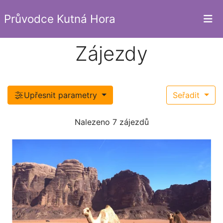
Průvodce Kutná Hora
Zájezdy
Upřesnit parametry
Seřadit
Nalezeno 7 zájezdů