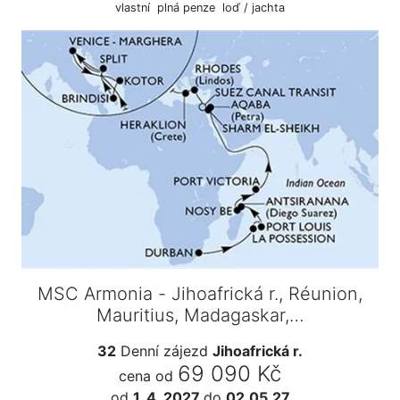
vlastní
plná penze
loď / jachta
MSC Armonia - Jihoafrická r., Réunion,
Mauritius, Madagaskar,…
32
Denní zájezd
Jihoafrická r.
69 090 Kč
cena od
od
1. 4. 2027
do
02.05.27