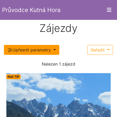
Průvodce Kutná Hora
Zájezdy
Upřesnit parametry
Seřadit
Nalezen 1 zájezd
Náš TIP