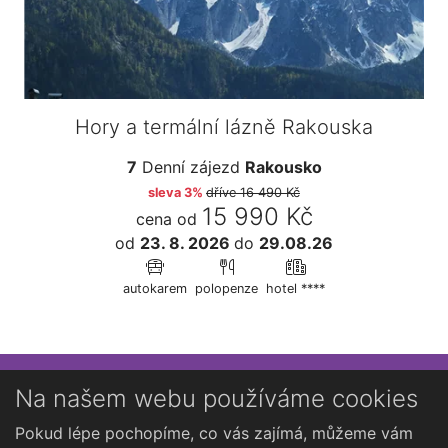
Hory a termální lázně Rakouska
7
Denní zájezd
Rakousko
sleva 3%
dříve
16 490 Kč
15 990 Kč
cena od
od
23. 8. 2026
do
29.08.26
autokarem
polopenze
hotel ****
Přihlaste se k newsletteru
Na našem webu používáme cookies
Chcete dostávat občasné novinky o Kutné Hoře?
Pokud lépe pochopíme, co vás zajímá, můžeme vám