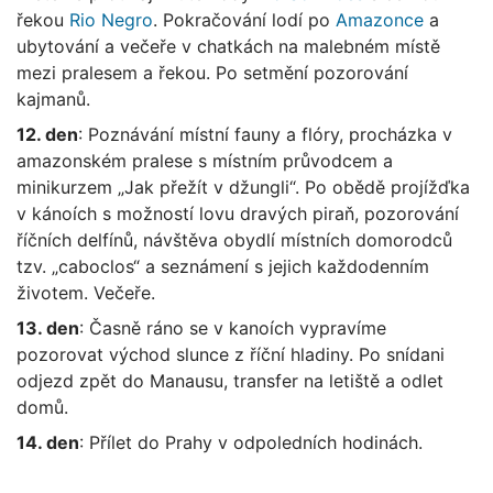
řekou
Rio Negro
. Pokračování lodí po
Amazonce
a
ubytování a večeře v chatkách na malebném místě
mezi pralesem a řekou. Po setmění pozorování
kajmanů.
12. den
: Poznávání místní fauny a flóry, procházka v
amazonském pralese s místním průvodcem a
minikurzem „Jak přežít v džungli“. Po obědě projížďka
v kánoích s možností lovu dravých piraň, pozorování
říčních delfínů, návštěva obydlí místních domorodců
tzv. „caboclos“ a seznámení s jejich každodenním
životem. Večeře.
13. den
: Časně ráno se v kanoích vypravíme
pozorovat východ slunce z říční hladiny. Po snídani
odjezd zpět do Manausu, transfer na letiště a odlet
domů.
14. den
: Přílet do Prahy v odpoledních hodinách.