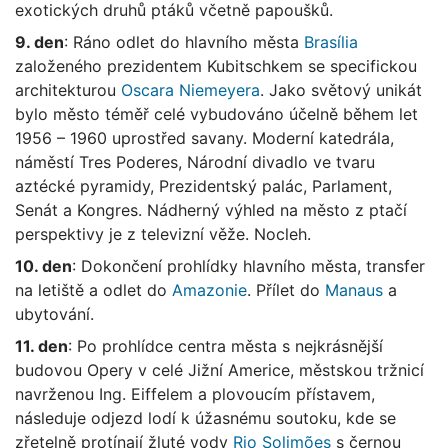
exotických druhů ptáků včetně papoušků.
9. den
: Ráno odlet do hlavního města
Brasília
založeného prezidentem Kubitschkem se specifickou
architekturou
Oscara Niemeyera
. Jako světový unikát
bylo město téměř celé vybudováno účelně během let
1956 – 1960 uprostřed savany. Moderní katedrála,
náměstí Tres Poderes, Národní divadlo ve tvaru
aztécké pyramidy, Prezidentský palác, Parlament,
Senát a Kongres. Nádherný výhled na město z ptačí
perspektivy je z televizní věže. Nocleh.
10. den
: Dokončení prohlídky hlavního města, transfer
na letiště a odlet do
Amazonie
. Přílet do
Manaus
a
ubytování.
11. den
: Po prohlídce centra města s nejkrásnější
budovou Opery v celé Jižní Americe, městskou tržnicí
navrženou Ing. Eiffelem a plovoucím přístavem,
následuje odjezd lodí k úžasnému soutoku, kde se
zřetelně protínají žluté vody
Rio Solimões
s černou