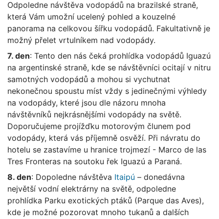
Odpoledne návštěva vodopádů na brazilské straně,
která Vám umožní ucelený pohled a kouzelné
panorama na celkovou šířku vodopádů. Fakultativně je
možný přelet vrtulníkem nad vodopády.
7. den
: Tento den nás čeká prohlídka vodopádů Iguazú
na argentinské straně, kde se návštěvníci ocitají v nitru
samotných vodopádů a mohou si vychutnat
nekonečnou spoustu míst vždy s jedinečnými výhledy
na vodopády, které jsou dle názoru mnoha
návštěvníků nejkrásnějšími vodopády na světě.
Doporučujeme projížďku motorovým člunem pod
vodopády, která vás příjemně osvěží. Při návratu do
hotelu se zastavíme u hranice trojmezí - Marco de las
Tres Fronteras na soutoku řek Iguazú a Paraná.
8. den
: Dopoledne návštěva
Itaipú
– donedávna
největší vodní elektrárny na světě, odpoledne
prohlídka Parku exotických ptáků (Parque das Aves),
kde je možné pozorovat mnoho tukanů a dalších