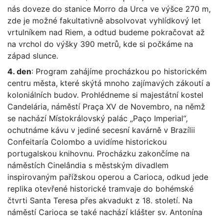
nás doveze do stanice Morro da Urca ve výšce 270 m,
zde je možné fakultativně absolvovat vyhlídkový let
vrtulníkem nad Riem, a odtud budeme pokračovat až
na vrchol do výšky 390 metrů, kde si počkáme na
západ slunce.
4. den
: Program zahájíme procházkou po historickém
centru města, které skýtá mnoho zajímavých zákoutí a
koloniálních budov. Prohlédneme si majestátní kostel
Candelária, náměstí Praça XV de Novembro, na němž
se nachází Místokrálovský palác „Paço Imperial“,
ochutnáme kávu v jediné secesní kavárně v Brazílii
Confeitaría Colombo a uvidíme historickou
portugalskou knihovnu. Procházku zakončíme na
náměstích Cinelândia s městským divadlem
inspirovaným pařížskou operou a Carioca, odkud jede
replika otevřené historické tramvaje do bohémské
čtvrti Santa Teresa přes akvadukt z 18. století. Na
náměstí Carioca se také nachází klášter sv. Antonína