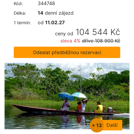
344748
Kód:
14
denní zájezd
Délka:
od
11.02.27
1 termín:
104 544 Kč
ceny od
sleva 4%
dříve
108 900 Kč
Odeslat předběžnou rezervaci
Další
+ 13