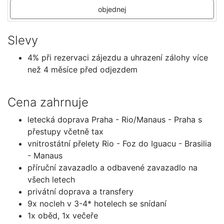
objednej
Slevy
4% při rezervaci zájezdu a uhrazení zálohy více
než 4 měsíce před odjezdem
Cena zahrnuje
letecká doprava Praha - Rio/Manaus - Praha s
přestupy včetně tax
vnitrostátní přelety Rio - Foz do Iguacu - Brasilia
- Manaus
příruční zavazadlo a odbavené zavazadlo na
všech letech
privátní doprava a transfery
9x nocleh v 3-4* hotelech se snídaní
1x oběd, 1x večeře