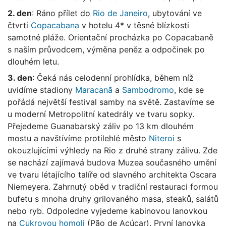
2. den
: Ráno přílet do
Rio de Janeiro
, ubytování ve
čtvrti
Copacabana
v hotelu 4* v těsné blízkosti
samotné pláže. Orientační procházka po Copacabaně
s naším průvodcem, výměna peněz a odpočinek po
dlouhém letu.
3. den
: Čeká nás celodenní prohlídka, během níž
uvidíme stadiony
Maracanã
a
Sambodromo
, kde se
pořádá největší festival samby na světě. Zastavíme se
u moderní Metropolitní katedrály ve tvaru sopky.
Přejedeme Guanabarský záliv po 13 km dlouhém
mostu a navštívíme protilehlé město
Niteroi
s
okouzlujícími výhledy na Rio z druhé strany zálivu. Zde
se nachází zajímavá budova Muzea současného umění
ve tvaru létajícího talíře od slavného architekta Oscara
Niemeyera. Zahrnutý oběd v tradiční restauraci formou
bufetu s mnoha druhy grilovaného masa, steaků, salátů
nebo ryb. Odpoledne vyjedeme kabinovou lanovkou
na
Cukrovou homoli
(Pão de Açúcar). První lanovka