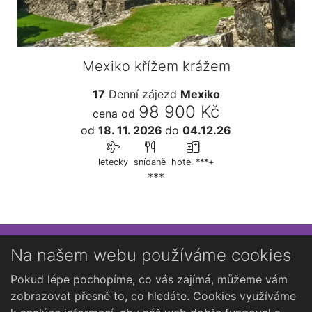
Mexiko křížem krážem
17
Denní zájezd
Mexiko
98 900 Kč
cena od
od
18. 11. 2026
do
04.12.26
letecky
snídaně
hotel ***+
***
Přihlaste se k newsletteru
Na našem webu používáme cookies
Chcete dostávat občasné novinky o Kutné Hoře?
Pokud lépe pochopíme, co vás zajímá, můžeme vám
zobrazovat přesně to, co hledáte. Cookies využíváme