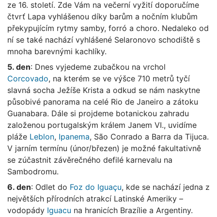
ze 16. století. Zde Vám na večerní vyžití doporučíme
čtvrť Lapa vyhlášenou díky barům a nočním klubům
překypujícím rytmy samby, forró a choro. Nedaleko od
ní se také nachází vyhlášené Selaronovo schodiště s
mnoha barevnými kachlíky.
5. den
: Dnes vyjedeme zubačkou na vrchol
Corcovado
, na kterém se ve výšce 710 metrů tyčí
slavná socha Ježíše Krista a odkud se nám naskytne
působivé panorama na celé Rio de Janeiro a zátoku
Guanabara. Dále si projdeme botanickou zahradu
založenou portugalským králem Janem VI., uvidíme
pláže
Leblon
,
Ipanema
, São Conrado a Barra da Tijuca.
V jarním termínu (únor/březen) je možné fakultativně
se zúčastnit závěrečného defilé karnevalu na
Sambodromu.
6. den
: Odlet do
Foz do Iguaçu
, kde se nachází jedna z
největších přírodních atrakcí Latinské Ameriky –
vodopády
Iguacu
na hranicích Brazílie a Argentiny.