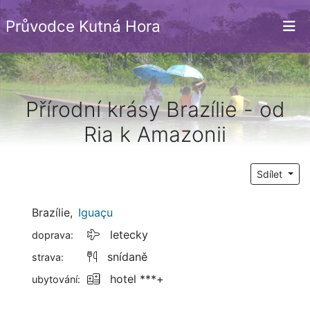
Průvodce Kutná Hora
Přírodní krásy Brazílie - od
Ria k Amazonii
Sdílet
Brazílie
,
Iguaçu
letecky
doprava:
snídaně
strava:
hotel ***+
ubytování: