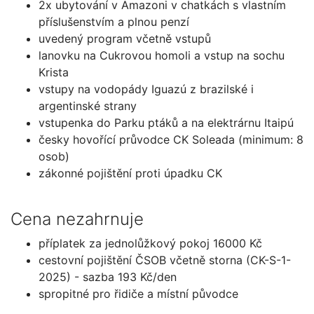
2x ubytování v Amazoni v chatkách s vlastním
příslušenstvím a plnou penzí
uvedený program včetně vstupů
lanovku na Cukrovou homoli a vstup na sochu
Krista
vstupy na vodopády Iguazú z brazilské i
argentinské strany
vstupenka do Parku ptáků a na elektrárnu Itaipú
česky hovořící průvodce CK Soleada (minimum: 8
osob)
zákonné pojištění proti úpadku CK
Cena nezahrnuje
příplatek za jednolůžkový pokoj 16000 Kč
cestovní pojištění ČSOB včetně storna (CK-S-1-
2025) - sazba 193 Kč/den
spropitné pro řidiče a místní původce