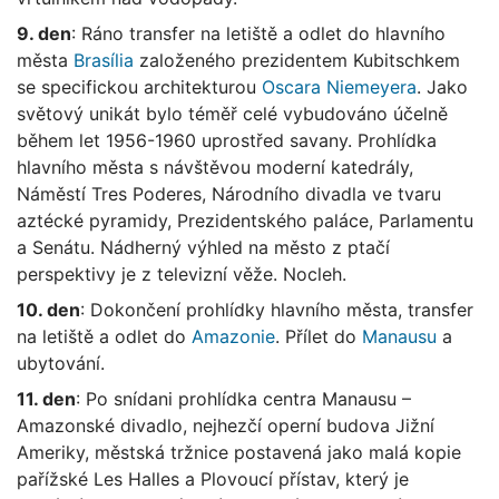
9. den
: Ráno transfer na letiště a odlet do hlavního
města
Brasília
založeného prezidentem Kubitschkem
se specifickou architekturou
Oscara Niemeyera
. Jako
světový unikát bylo téměř celé vybudováno účelně
během let 1956-1960 uprostřed savany. Prohlídka
hlavního města s návštěvou moderní katedrály,
Náměstí Tres Poderes, Národního divadla ve tvaru
aztécké pyramidy, Prezidentského paláce, Parlamentu
a Senátu. Nádherný výhled na město z ptačí
perspektivy je z televizní věže. Nocleh.
10. den
: Dokončení prohlídky hlavního města, transfer
na letiště a odlet do
Amazonie
. Přílet do
Manausu
a
ubytování.
11. den
: Po snídani prohlídka centra Manausu –
Amazonské divadlo, nejhezčí operní budova Jižní
Ameriky, městská tržnice postavená jako malá kopie
pařížské Les Halles a Plovoucí přístav, který je