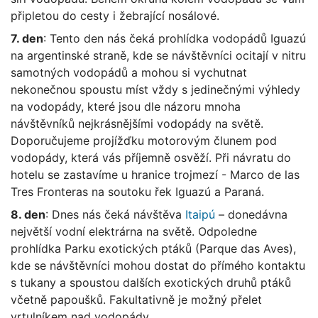
připletou do cesty i žebrající nosálové.
7. den
: Tento den nás čeká prohlídka vodopádů Iguazú
na argentinské straně, kde se návštěvníci ocitají v nitru
samotných vodopádů a mohou si vychutnat
nekonečnou spoustu míst vždy s jedinečnými výhledy
na vodopády, které jsou dle názoru mnoha
návštěvníků nejkrásnějšími vodopády na světě.
Doporučujeme projížďku motorovým člunem pod
vodopády, která vás příjemně osvěží. Při návratu do
hotelu se zastavíme u hranice trojmezí - Marco de las
Tres Fronteras na soutoku řek Iguazú a Paraná.
8. den
: Dnes nás čeká návštěva
Itaipú
– donedávna
největší vodní elektrárna na světě. Odpoledne
prohlídka Parku exotických ptáků (Parque das Aves),
kde se návštěvníci mohou dostat do přímého kontaktu
s tukany a spoustou dalších exotických druhů ptáků
včetně papoušků. Fakultativně je možný přelet
vrtulníkem nad vodopády.