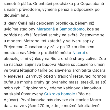
samotné pláže. Orientační procházka po Copacabaně
s naším průvodcem, výměna peněz a odpočinek po
dlouhém letu.
3. den
: Čeká nás celodenní prohlídka, během níž
uvidíme stadiony
Maracanã
a
Sambodromo
, kde se
pořádá největší festival samby na světě. Zastavíme se
u moderní Metropolitní katedrály ve tvaru sopky.
Přejedeme Guanabarský záliv po 13 km dlouhém
mostu a navštívíme protilehlé město
Niteroi
s
okouzlujícími výhledy na Rio z druhé strany zálivu. Zde
se nachází zajímavá budova Muzea současného umění
ve tvaru létajícího talíře od slavného architekta Oscara
Niemeyera. Zahrnutý oběd v tradiční restauraci formou
bufetu s mnoha druhy grilovaného masa, steaků, salátů
nebo ryb. Odpoledne vyjedeme kabinovou lanovkou
na skalní útvar zvaný
Cukrová homole
(Pão de
Açúcar). První lanovka nás doveze do stanice Morro
da Urca ve výšce 270 m, zde je možné fakultativně