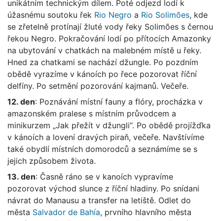
unikátním technickým dílem. Poté odjezd lodí k
úžasnému soutoku řek
Rio Negro
a
Rio Solimões
, kde
se zřetelně protínají žluté vody řeky Solimões s černou
řekou Negro. Pokračování lodí po přítocích Amazonky
na ubytování v chatkách na malebném místě u řeky.
Hned za chatkami se nachází džungle. Po pozdním
obědě vyrazíme v kánoích po řece pozorovat říční
delfíny. Po setmění pozorování kajmanů. Večeře.
12. den
: Poznávání místní fauny a flóry, procházka v
amazonském pralese s místním průvodcem a
minikurzem „Jak přežít v džungli“. Po obědě projížďka
v kánoích a lovení dravých piraň, večeře. Navštívíme
také obydlí místních domorodců a seznámíme se s
jejich způsobem života.
13. den
: Časně ráno se v kanoích vypravíme
pozorovat východ slunce z říční hladiny. Po snídani
návrat do Manausu a transfer na letiště. Odlet do
města
Salvador de Bahía
, prvního hlavního města