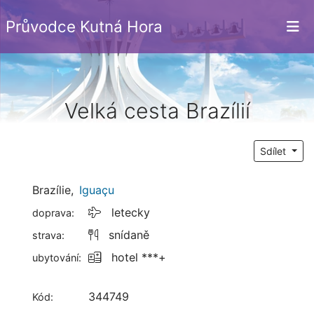
Průvodce Kutná Hora
Velká cesta Brazílií
Sdílet
Brazílie
,
Iguaçu
letecky
doprava:
snídaně
strava:
hotel ***+
ubytování:
344749
Kód: