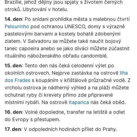
Brazílie, jehož dějiny jsou spjaty s životem černých
otroků. Ubytování v hotelu.
14. den
: Po snídani prohlídka města s malebnou čtvrtí
Pelourinho
pod ochranou UNESCO, domy s výrazně
pastelovými barvami a kostely bohatě zdobenými
zlatem. V Salvadoru se můžete také naučit bojový
tanec capoeira anebo se jako diváci můžete zúčastnit
rituálního náboženského obřadu candomblé.
15. den
: Tento den nás čeká celodenní výlet po
okolních ostrovech. Nejprve zastávka na ostrově
Ilha
dos Frades
s koupáním v křišťálově průzračné vodě. Z
vrcholu ostrova je nádherný výhled a na pláži můžete
ochutnat ryby či krevety přímo zde připravené
místními rybáři. Na ostrově
Itaparica
nás čeká oběd.
16. den
: Volné dopoledne, transfer na letiště a odlet
do Evropy s přestupem.
17. den
: V odpoledních hodinách přílet do Prahy.