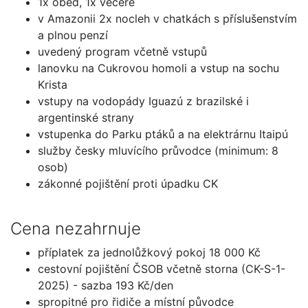
1x oběd, 1x večeře
v Amazonii 2x nocleh v chatkách s příslušenstvím
a plnou penzí
uvedený program včetně vstupů
lanovku na Cukrovou homoli a vstup na sochu
Krista
vstupy na vodopády Iguazú z brazilské i
argentinské strany
vstupenka do Parku ptáků a na elektrárnu Itaipú
služby česky mluvícího průvodce (minimum: 8
osob)
zákonné pojištění proti úpadku CK
Cena nezahrnuje
příplatek za jednolůžkový pokoj 18 000 Kč
cestovní pojištění ČSOB včetně storna (CK-S-1-
2025) - sazba 193 Kč/den
spropitné pro řidiče a místní původce