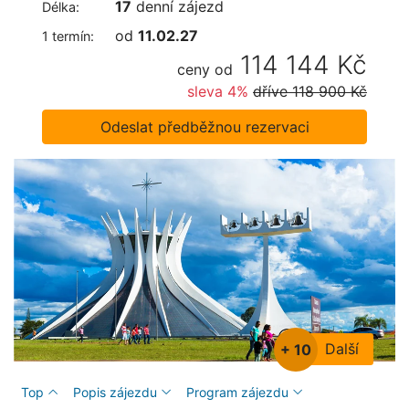
17
denní zájezd
Délka:
od
11.02.27
1 termín:
114 144 Kč
ceny od
sleva 4%
dříve
118 900 Kč
Odeslat předběžnou rezervaci
Další
+ 10
Top
Popis zájezdu
Program zájezdu