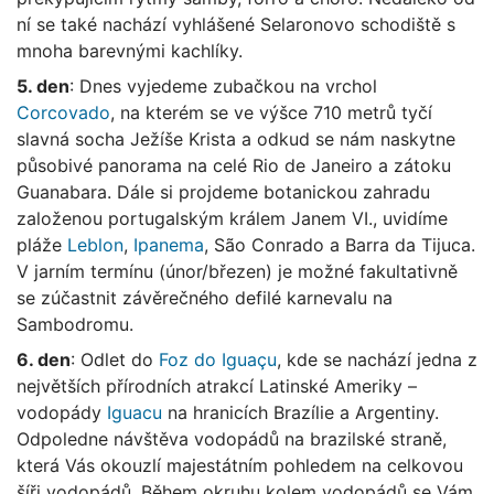
ní se také nachází vyhlášené Selaronovo schodiště s
mnoha barevnými kachlíky.
5. den
: Dnes vyjedeme zubačkou na vrchol
Corcovado
, na kterém se ve výšce 710 metrů tyčí
slavná socha Ježíše Krista a odkud se nám naskytne
působivé panorama na celé Rio de Janeiro a zátoku
Guanabara. Dále si projdeme botanickou zahradu
založenou portugalským králem Janem VI., uvidíme
pláže
Leblon
,
Ipanema
, São Conrado a Barra da Tijuca.
V jarním termínu (únor/březen) je možné fakultativně
se zúčastnit závěrečného defilé karnevalu na
Sambodromu.
6. den
: Odlet do
Foz do Iguaçu
, kde se nachází jedna z
největších přírodních atrakcí Latinské Ameriky –
vodopády
Iguacu
na hranicích Brazílie a Argentiny.
Odpoledne návštěva vodopádů na brazilské straně,
která Vás okouzlí majestátním pohledem na celkovou
šíři vodopádů. Během okruhu kolem vodopádů se Vám