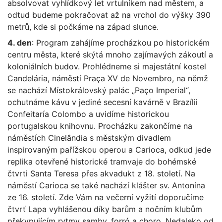
absolvovat vyhlídkový let vrtulníkem nad městem, a
odtud budeme pokračovat až na vrchol do výšky 390
metrů, kde si počkáme na západ slunce.
4. den
: Program zahájíme procházkou po historickém
centru města, které skýtá mnoho zajímavých zákoutí a
koloniálních budov. Prohlédneme si majestátní kostel
Candelária, náměstí Praça XV de Novembro, na němž
se nachází Místokrálovský palác „Paço Imperial“,
ochutnáme kávu v jediné secesní kavárně v Brazílii
Confeitaría Colombo a uvidíme historickou
portugalskou knihovnu. Procházku zakončíme na
náměstích Cinelândia s městským divadlem
inspirovaným pařížskou operou a Carioca, odkud jede
replika otevřené historické tramvaje do bohémské
čtvrti Santa Teresa přes akvadukt z 18. století. Na
náměstí Carioca se také nachází klášter sv. Antonína
ze 16. století. Zde Vám na večerní vyžití doporučíme
čtvrť Lapa vyhlášenou díky barům a nočním klubům
překypujícím rytmy samby, forró a choro. Nedaleko od