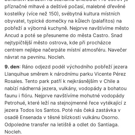
příznačné mlhavé a deštivé počasí, malebné dřevěné
kostelíky (více než 150), svébytná kultura místních
obyvatel, typické domečky na kůlech (palafitos) na
pobřeží a výborná kuchyně. Nejprve navštívíme město
Ancud a poté se přesuneme do města Castro. Snad
nejtypičtější město ostrova, kde při procházce
centrem nejlépe načerpáte místní atmosféru. Navečer
návrat na pevninu. Nocleh.
9. den
: Ráno odjezd podél východního pobřeží jezera
Llanquihue směrem k národnímu parku Vicente Pérez
Rosales. Tento park patří k nejkrásnějším v Chile a
nabízí nádherná jezera, vulkány, vodopády a bohatou
faunu i flóru. Nejprve navštívíme mohutné vodopády
Petrohué, které leží na stejnojmenné řece vytékající z
jezera Todos los Santos. Poté nás čeká zastávka v
osadě Ensenada v těsné blízkosti vulkánu Osorno.
Odpoledne transfer na letiště a odlet do Santiaga.
Nocleh.