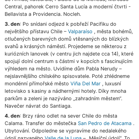
Central, pahorek Cerro Santa Lucía a moderní čtvrti -
Bellavista a Providencia. Nocleh.
3. den
: Po snídani odjezd k pobřeží Pacifiku do
největšího přístavu Chile –
Valparaíso
, města bohémů,
otlučených barevných domů vtěsnaných do blízkých
svahů a krásných náměstí. Projedeme se některou z
kuriózních lanovek (v centru jich najdete cca 14), které
spojují dolní centrum s částmi v kopcích s fascinujícím
výhledem na město. Uvidíme dům Pabla Nerudy –
nejslavnějšího chilského spisovatele. Poté zhlédneme
mondénní přímořské město
Viña Del Mar
, luxusní
letovisko s kasiny a nádhernými hotely. Díky mnoha
parkům a zeleni je nazýváno „zahradním městem“.
Navečer návrat do Santiaga.
4. den
: Brzy ráno odlet na sever Chile do města
Calama. Transfer do městečka
San Pedro de Atacama
.
Ubytování. Odpoledne se vypravíme do nedalekého
údolí nazvaného
Valle de la Luna
–„ Měsíční údolí“. To