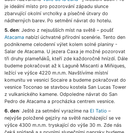
je ideální místo pro pozorování západu slunce
zbarvující okolní vrcholky a písečné útvary do
nádherných barev. Po setmění návrat do hotelu.
5. den
: Jedno z nejsušších míst na světě – poušť
Atacama
nabízí úchvatné přírodní scenérie. Tento den
podnikneme celodenní výlet kolem solné planiny -
Salar de Atacama. U jezera Caxa je možné pozorovat
tři druhy plameňáků, kteří zde každoročně hnízdí. Dále
budeme pokračovat až k Laguně Miscanti a Miňiques,
ležící ve výšce 4220 m.n.m. Navštívíme místní
komunitu ve vesnici Socaire a budeme pokračovat do
vesnice Toconao se stavbou kostela San Lucas Tower
z vulkanického kamene. Odpoledne návrat do San
Pedro de Atacama a procházka centrem vesnice.
6. den
: Ještě za setmění vyrazíme na
El Tatio
–
nejvýše položené gejzíry na světě nacházející se ve
výšce 4300 m.n.m. tryskající do výše 30 m. Zde nás
čeká snídaně a s prvními slunečními paprsky budeme