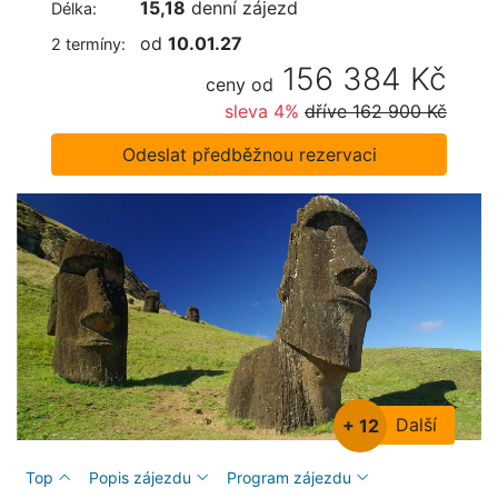
15,18
denní zájezd
Délka:
od
10.01.27
2 termíny:
156 384 Kč
ceny od
sleva 4%
dříve
162 900 Kč
Odeslat předběžnou rezervaci
Další
+ 12
Top
Popis zájezdu
Program zájezdu