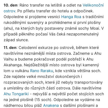
10. den
: Ráno transfer na letiště a odlet na
Velikonoční
ostrov
. Po příletu transfer do hotelu a odpočinek.
Odpoledne si projdeme vesnici
Hanga Roa
s tradičními
rukodělnými suvenýry a prohlédneme si první plošiny
(ahu), na kterých byly postaveny známé sochy Moai. V
případě pěkného počasí Vás čeká nezapomenutelný
západ slunce.
11. den
: Celodenní exkurze po ostrově, během které
navštívíme neznámější místa ostrova. Začneme u Ahu
Vaihu a budeme pokračovat podél pobřeží k Ahu
Akahanga. Nejdůležitější místo ostrova byl kamenný
lom u vulkánu
Rano Raraku
, kde vznikla většina soch.
Zde najdete velké množství dokončených i
rozpracovaných soch, které již nebyly transportovány
a umístěny do různých částí ostrova. Dále navštívíme
Ahu Tongariki
- nejvyšší a největší počet stojících soch
na jedné plošině (15 soch). Odpoledne se vydáme na
nádhernou bílou pláž
Anakena
s dalšími plošinami a