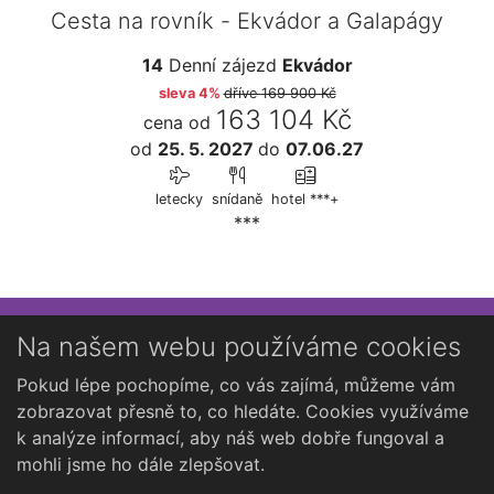
Cesta na rovník - Ekvádor a Galapágy
14
Denní zájezd
Ekvádor
sleva 4%
dříve
169 900 Kč
163 104 Kč
cena od
od
25. 5. 2027
do
07.06.27
letecky
snídaně
hotel ***+
***
Přihlaste se k newsletteru
Na našem webu používáme cookies
Chcete dostávat občasné novinky o Kutné Hoře?
Pokud lépe pochopíme, co vás zajímá, můžeme vám
zobrazovat přesně to, co hledáte. Cookies využíváme
k analýze informací, aby náš web dobře fungoval a
mohli jsme ho dále zlepšovat.