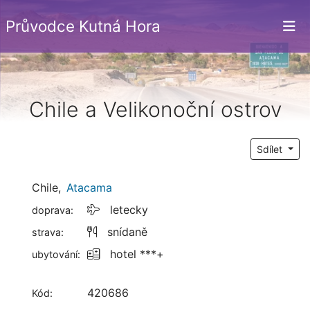
Průvodce Kutná Hora
Chile a Velikonoční ostrov
Sdílet
Chile
,
Atacama
letecky
doprava:
snídaně
strava:
hotel ***+
ubytování:
420686
Kód: