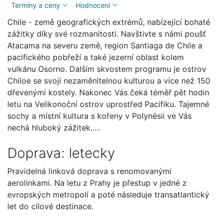
Termíny a ceny
Hodnocení
Chile - země geografických extrémů, nabízející bohaté
zážitky díky své rozmanitosti. Navštivte s námi poušť
Atacama na severu země, region Santiaga de Chile a
pacifického pobřeží a také jezerní oblast kolem
vulkánu Osorno. Dalším skvostem programu je ostrov
Chiloe se svojí nezaměnitelnou kulturou a více než 150
dřevenými kostely. Nakonec Vás čeká téměř pět hodin
letu na Velikonoční ostrov uprostřed Pacifiku. Tajemné
sochy a místní kultura s kořeny v Polynésii ve Vás
nechá hluboký zážitek.....
Doprava: letecky
Pravidelná linková doprava s renomovanými
aerolinkami. Na letu z Prahy je přestup v jedné z
evropských metropolí a poté následuje transatlantický
let do cílové destinace.