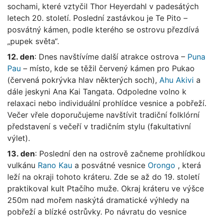
sochami, které vztyčil Thor Heyerdahl v padesátých
letech 20. století. Poslední zastávkou je Te Pito –
posvátný kámen, podle kterého se ostrovu přezdívá
„pupek světa“.
12. den
: Dnes navštívíme další atrakce ostrova –
Puna
Pau
– místo, kde se těžil červený kámen pro Pukao
(červená pokrývka hlav některých soch),
Ahu Akivi
a
dále jeskyni Ana Kai Tangata. Odpoledne volno k
relaxaci nebo individuální prohlídce vesnice a pobřeží.
Večer vřele doporučujeme navštívit tradiční folklórní
představení s večeří v tradičním stylu (fakultativní
výlet).
13. den
: Poslední den na ostrově začneme prohlídkou
vulkánu
Rano Kau
a posvátné vesnice
Orongo
, která
leží na okraji tohoto kráteru. Zde se až do 19. století
praktikoval kult Ptačího muže. Okraj kráteru ve výšce
250m nad mořem naskýtá dramatické výhledy na
pobřeží a blízké ostrůvky. Po návratu do vesnice