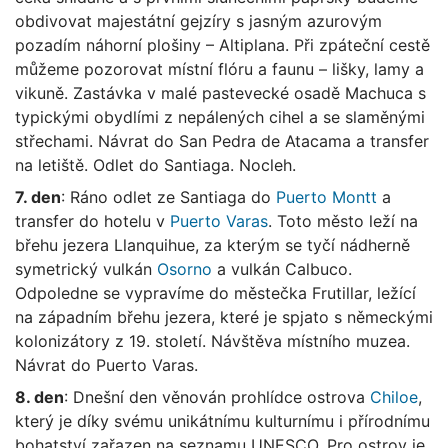
obdivovat majestátní gejzíry s jasným azurovým
pozadím náhorní plošiny – Altiplana. Při zpáteční cestě
můžeme pozorovat místní flóru a faunu – lišky, lamy a
vikuně. Zastávka v malé pastevecké osadě Machuca s
typickými obydlími z nepálených cihel a se slaměnými
střechami. Návrat do San Pedra de Atacama a transfer
na letiště. Odlet do Santiaga. Nocleh.
7. den
: Ráno odlet ze Santiaga do
Puerto Montt
a
transfer do hotelu v
Puerto Varas
. Toto město leží na
břehu jezera Llanquihue, za kterým se tyčí nádherně
symetrický vulkán
Osorno
a vulkán Calbuco.
Odpoledne se vypravíme do městečka Frutillar, ležící
na západním břehu jezera, které je spjato s německými
kolonizátory z 19. století. Návštěva místního muzea.
Návrat do Puerto Varas.
8. den
: Dnešní den věnován prohlídce ostrova
Chiloe
,
který je díky svému unikátnímu kulturnímu i přírodnímu
bohatství zařazen na seznamu UNESCO. Pro ostrov je