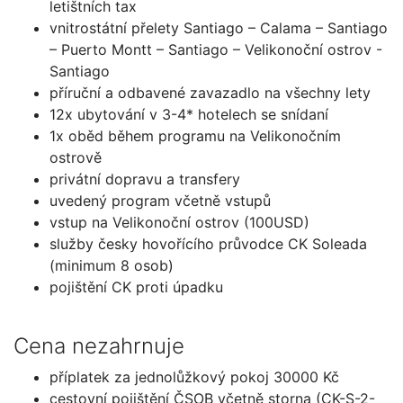
letištních tax
vnitrostátní přelety Santiago – Calama – Santiago
– Puerto Montt – Santiago – Velikonoční ostrov -
Santiago
příruční a odbavené zavazadlo na všechny lety
12x ubytování v 3-4* hotelech se snídaní
1x oběd během programu na Velikonočním
ostrově
privátní dopravu a transfery
uvedený program včetně vstupů
vstup na Velikonoční ostrov (100USD)
služby česky hovořícího průvodce CK Soleada
(minimum 8 osob)
pojištění CK proti úpadku
Cena nezahrnuje
příplatek za jednolůžkový pokoj 30000 Kč
cestovní pojištění ČSOB včetně storna (CK-S-2-