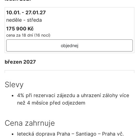
10.01. - 27.01.27
neděle - středa
175 900 Kč
cena za 18 dní (16 nocí)
objednej
březen 2027
05.03. - 19.03.27
pátek - pátek
Slevy
156 384 Kč
4% při rezervaci zájezdu a uhrazení zálohy více
Sleva
4%
,
dříve 162 900 Kč
než 4 měsíce před odjezdem
cena za 15 dní (13 nocí)
objednej
Cena zahrnuje
letecká doprava Praha – Santiago – Praha vč.