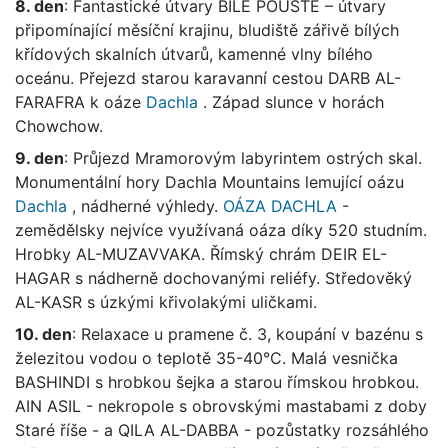
8. den
: Fantastické útvary BÍLÉ POUŠTĚ – útvary
připomínající měsíční krajinu, bludiště zářivě bílých
křídových skalních útvarů, kamenné vlny bílého
oceánu. Přejezd starou karavanní cestou DARB AL-
FARAFRA k oáze
Dachla
. Západ slunce v horách
Chowchow.
9. den
: Průjezd Mramorovým labyrintem ostrých skal.
Monumentální hory Dachla Mountains lemující oázu
Dachla
, nádherné výhledy.
OÁZA DACHLA
-
zemědělsky nejvíce využívaná oáza díky 520 studním.
Hrobky AL-MUZAVVAKA. Římský chrám DEIR EL-
HAGAR s nádherně dochovanými reliéfy. Středověký
AL-KASR s úzkými křivolakými uličkami.
10. den
: Relaxace u pramene č. 3, koupání v bazénu s
železitou vodou o teplotě 35-40°C. Malá vesnička
BASHINDI s hrobkou šejka a starou římskou hrobkou.
AIN ASIL - nekropole s obrovskými mastabami z doby
Staré říše - a QILA AL-DABBA - pozůstatky rozsáhlého