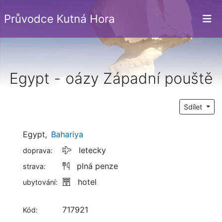
Průvodce Kutná Hora
Egypt - oázy Západní pouště
Sdílet
Egypt
,
Bahariya
letecky
doprava:
plná penze
strava:
hotel
ubytování:
717921
Kód: