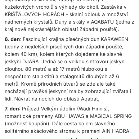
kuželovitých vrcholů s výhledy do okolí. Zastávka v
KŘIŠŤÁLOVÝCH HORÁCH - skalní oblouk a množství
nádherných krystalů. Duny a skály v AQABATU (jedna z
krajinově nejkrásnějších oblastí Západní pouště).
6. den
: Fascinující krajina písečných dun KARAWEEN
(jedny z nejdelších písečných dun Západní pouště,
kolem 40 km), kolem kterých dojedeme ke slavné
jeskyni DJARA. Jedná se o velkou sintrovou jeskyni
dlouhou 80 metrů a až 17 metrů hlubokou s
nespočtem stalaktitů a stalagmitů dlouhých až 6
metrů. Kromě přírodních útvarů se zde ale také
nacházejí pravěké jeskynní malby zobrazující zvířata i
lidi. Návrat na nocleh do oblasti Aqabat,
7. den
: Průjezd Velkým údolím (Wádí Hinnis),
romantické prameny ABU HAWAS a MAGICAL SPRING
(možnost koupání). Dále cesta kolem slavného
solitérního akáciového stromu k prameni AIN HADRA.