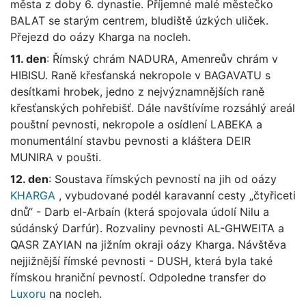
města z doby 6. dynastie. Příjemné malé městečko
BALAT se starým centrem, bludiště úzkých uliček.
Přejezd do oázy Kharga na nocleh.
11. den
: Římský chrám NADURA, Amenreův chrám v
HIBISU. Raně křesťanská nekropole v BAGAVATU s
desítkami hrobek, jedno z nejvýznamnějších raně
křesťanských pohřebišť. Dále navštívíme rozsáhlý areál
pouštní pevnosti, nekropole a osídlení LABEKA a
monumentální stavbu pevnosti a kláštera DEIR
MUNIRA v poušti.
12. den
: Soustava římských pevností na jih od oázy
KHARGA
, vybudované podél karavanní cesty „čtyřiceti
dnů“ - Darb el-Arbaín (která spojovala údolí Nilu a
súdánský Darfúr). Rozvaliny pevnosti AL-GHWEITA a
QASR ZAYIAN na jižním okraji oázy Kharga. Návštěva
nejjižnější římské pevnosti - DUSH, která byla také
římskou hraniční pevností. Odpoledne transfer do
Luxoru
na nocleh.