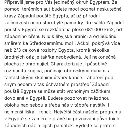
Připravili jsme pro Vás jedinečný okruh Egyptem. Za
pomoci terénních aut budete moci poznat neskutečné
krásy Západní pouště Egypta, ať už přírodní
zajímavosti nebo starobylé památky. Rozsáhlá Západní
poušť v Egyptě se rozkládá na ploše 681 000 km2, od
západního břehu Nilu k libyjské hranici a od Súdánu
směrem ke Středozemnímu moři. Ačkoli pokrývá více
než 2/3 celkové rozlohy Egypta, kromě několika
úrodných oáz je takřka neobydlená. Její nekonečná
plocha je ohromující. Charakterizuje ji působivě
rozmanitá krajina, počínaje obrovskými dunami a
fantastickými skalními útvary konče. Táboření pod
širým nebem v tak úchvatném prostředí Západní
pouště Egypta se může stát vrcholným zážitkem
dovolené v Egyptě. Budete pozorovat hvězdnou
oblohu nad sebou a třeba nás v táboře navštíví i
nejmenší liška - fenek. Největší část našeho programu
v Egyptě se zaměřuje právě na poznávání původních
západních oáz a jejich památek. Vydejte se proto s