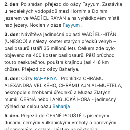
2. den
: Po snídani přejezd do oázy Fayyum. Zastávka
u nedalekých vodopádů mezi Horním a Dolním
jezerem ve WÁDÍ EL-RAYAN a na vyhlídkovém místě
nad jezery. Nocleh v oáze
Fayyum
.
3. den
: Návštěva jedinečné oblasti WÁDÍ EL-HITÁN
(UNESCO) s nálezy koster starých předků velryb –
basilosaurů (stáří 35 miliónů let). Celkem zde bylo
objeveno na 400 koster basilosaurů. Pěší průchod
touto neskutečnou pouštní krajinou (asi 4-6 km
chůze). Přejezd do oázy Bahariya.
4. den
: Oázy
BAHARIYA
. Prohlídka CHRÁMU
ALEXANDRA VELIKÉHO, CHRÁMU AJN AL-MUFTELA,
nekropole s hrobkami úředníků a Muzea Zlatých
mumií. ČERNÁ neboli ANGLICKÁ HORA - jedinečný
výhled na celou oázu
Baharíja
.
5. den
: Přejezd do ČERNÉ POUŠTĚ s písečnými
dunami, černými vulkanickými vrcholy a barevnými
vápencovými skalami, výstup na některý z