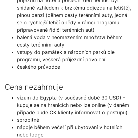
příjezdu na hotel a poslední den nemusí být
snídaně vzhledem k brzkému odjezdu na letiště),
plnou penzi (během cesty terénními auty, jedná
se o rychlejší lehčí obědy v rámci programu
připravované řidiči terénních aut)
balená voda v neomezeném množství během
cesty terénními auty
vstupy do památek a národních parků dle
programu, veškerá průjezdní povolení
českého průvodce
Cena nezahrnuje
vízum do Egypta (v současné době 30 USD) -
kupuje se na hranicích nebo lze online (v daném
případě bude CK klienty informovat o postupu)
spropitné
nápoje během večeří při ubytování v hotelích
nebo lodge