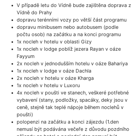
V případě letu do Vídně bude zajištěna doprava z
Vídně do Prahy
dopravu terénními vozy po větší část programu
dopravu minibusem nebo autobusem (podle
počtu osob) na začátku a na konci programu
1x nocleh v hotelu v oblasti Gizy
1x nocleh v lodge poblíž jezera Rayan v oáze
Fayyum
2x nocleh v jednodušším hotelu v oáze Bahariya
1x nocleh v lodge v oáze Dachla
2x nocleh v hotelu v oáze Kharga
1x nocleh v hotelu v Luxoru
4x nocleh v poušti ve stanech, veškeré potřebné
vybavení (stany, podložky, spacáky, deky jsou v
ceně, stejně tak teplé nápoje během noclehů v
poušti)
polopenzi na začátku a konci zájezdu (1.den
nemusí být podávána večeře z důvodu pozdního