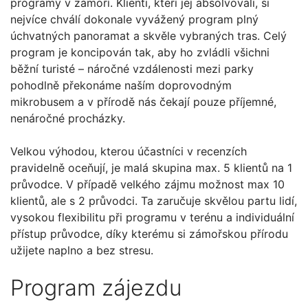
programy v zámoří. Klienti, kteří jej absolvovali, si
nejvíce chválí dokonale vyvážený program plný
úchvatných panoramat a skvěle vybraných tras. Celý
program je koncipován tak, aby ho zvládli všichni
běžní turisté – náročné vzdálenosti mezi parky
pohodlně překonáme naším doprovodným
mikrobusem a v přírodě nás čekají pouze příjemné,
nenáročné procházky.
Velkou výhodou, kterou účastníci v recenzích
pravidelně oceňují, je malá skupina max. 5 klientů na 1
průvodce. V případě velkého zájmu možnost max 10
klientů, ale s 2 průvodci. Ta zaručuje skvělou partu lidí,
vysokou flexibilitu při programu v terénu a individuální
přístup průvodce, díky kterému si zámořskou přírodu
užijete naplno a bez stresu.
Program zájezdu