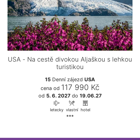
USA - Na cestě divokou Aljaškou s lehkou
turistikou
15
Denní zájezd
USA
117 990 Kč
cena od
od
5. 6. 2027
do
19.06.27
letecky
vlastní
hotel
***