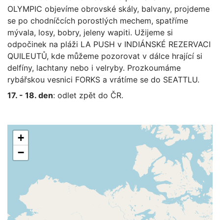
OLYMPIC objevíme obrovské skály, balvany, projdeme
se po chodníčcích porostlých mechem, spatříme
mývala, losy, bobry, jeleny wapiti. Užijeme si
odpočinek na pláži LA PUSH v INDIÁNSKÉ REZERVACI
QUILEUTŮ, kde můžeme pozorovat v dálce hrající si
delfíny, lachtany nebo i velryby. Prozkoumáme
rybářskou vesnici FORKS a vrátíme se do SEATTLU.
17. - 18. den
: odlet zpět do ČR.
+
−