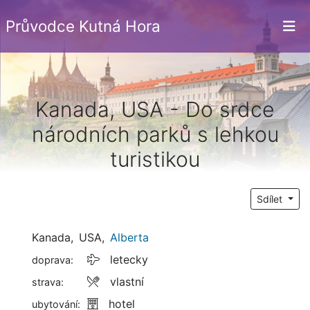
Průvodce Kutná Hora
Kanada, USA - Do srdce
národních parků s lehkou
turistikou
Sdílet
Kanada
USA
,
Alberta
letecky
doprava:
vlastní
strava:
hotel
ubytování: