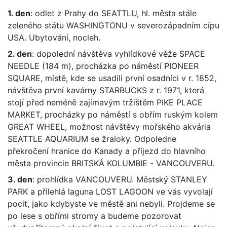
1. den
: odlet z Prahy do SEATTLU, hl. města stále
zeleného státu WASHINGTONU v severozápadním cípu
USA. Ubytování, nocleh.
2. den
: dopolední návštěva vyhlídkové věže SPACE
NEEDLE (184 m), procházka po náměstí PIONEER
SQUARE, místě, kde se usadili první osadníci v r. 1852,
návštěva první kavárny STARBUCKS z r. 1971, která
stojí před neméně zajímavým tržištěm PIKE PLACE
MARKET, procházky po náměstí s obřím ruským kolem
GREAT WHEEL, možnost návštěvy mořského akvária
SEATTLE AQUARIUM se žraloky. Odpoledne
překročení hranice do Kanady a příjezd do hlavního
města provincie BRITSKÁ KOLUMBIE - VANCOUVERU.
3. den
: prohlídka VANCOUVERU. Městský STANLEY
PARK a přilehlá laguna LOST LAGOON ve vás vyvolají
pocit, jako kdybyste ve městě ani nebyli. Projdeme se
po lese s obřími stromy a budeme pozorovat