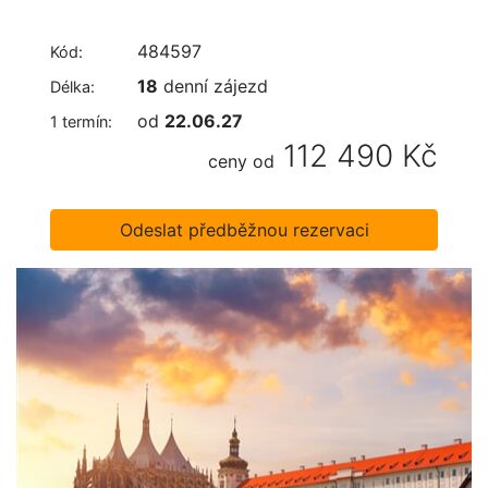
484597
Kód:
18
denní zájezd
Délka:
od
22.06.27
1 termín:
112 490 Kč
ceny od
Odeslat předběžnou rezervaci