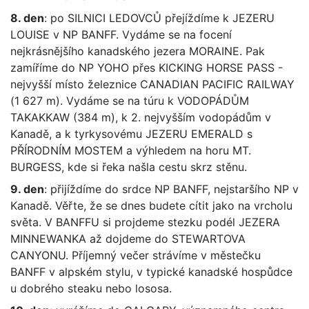
8. den
: po SILNICI LEDOVCŮ přejíždíme k JEZERU
LOUISE v NP BANFF. Vydáme se na focení
nejkrásnějšího kanadského jezera MORAINE. Pak
zamíříme do NP YOHO přes KICKING HORSE PASS -
nejvyšší místo železnice CANADIAN PACIFIC RAILWAY
(1 627 m). Vydáme se na túru k VODOPÁDŮM
TAKAKKAW (384 m), k 2. nejvyšším vodopádům v
Kanadě, a k tyrkysovému JEZERU EMERALD s
PŘÍRODNÍM MOSTEM a výhledem na horu MT.
BURGESS, kde si řeka našla cestu skrz stěnu.
9. den
: přijíždíme do srdce NP BANFF, nejstaršího NP v
Kanadě. Věřte, že se dnes budete cítit jako na vrcholu
světa. V BANFFU si projdeme stezku podél JEZERA
MINNEWANKA až dojdeme do STEWARTOVA
CANYONU. Příjemný večer strávíme v městečku
BANFF v alpském stylu, v typické kanadské hospůdce
u dobrého steaku nebo lososa.