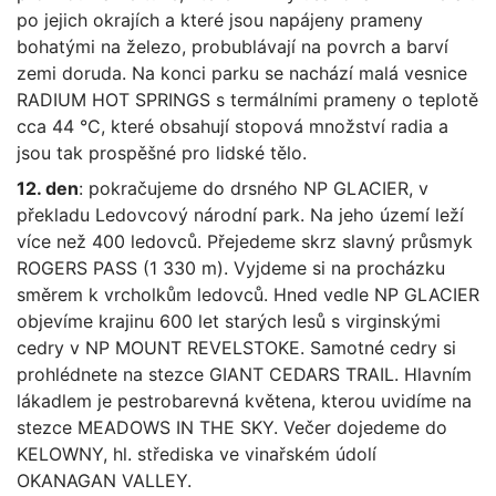
po jejich okrajích a které jsou napájeny prameny
bohatými na železo, probublávají na povrch a barví
zemi doruda. Na konci parku se nachází malá vesnice
RADIUM HOT SPRINGS s termálními prameny o teplotě
cca 44 °C, které obsahují stopová množství radia a
jsou tak prospěšné pro lidské tělo.
12. den
: pokračujeme do drsného NP GLACIER, v
překladu Ledovcový národní park. Na jeho území leží
více než 400 ledovců. Přejedeme skrz slavný průsmyk
ROGERS PASS (1 330 m). Vyjdeme si na procházku
směrem k vrcholkům ledovců. Hned vedle NP GLACIER
objevíme krajinu 600 let starých lesů s virginskými
cedry v NP MOUNT REVELSTOKE. Samotné cedry si
prohlédnete na stezce GIANT CEDARS TRAIL. Hlavním
lákadlem je pestrobarevná květena, kterou uvidíme na
stezce MEADOWS IN THE SKY. Večer dojedeme do
KELOWNY, hl. střediska ve vinařském údolí
OKANAGAN VALLEY.