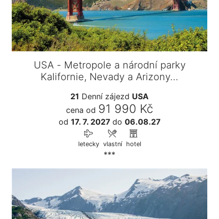
USA - Metropole a národní parky
Kalifornie, Nevady a Arizony…
21
Denní zájezd
USA
91 990 Kč
cena od
od
17. 7. 2027
do
06.08.27
letecky
vlastní
hotel
***