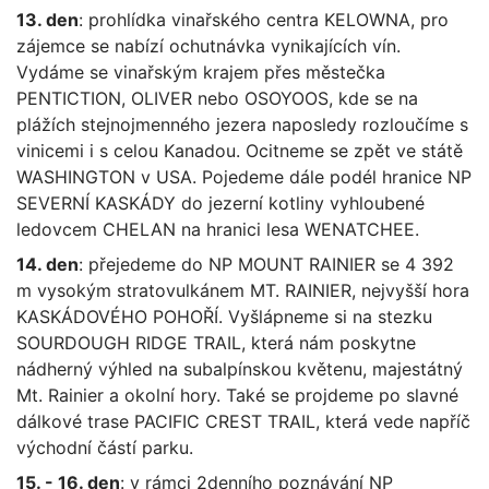
13. den
: prohlídka vinařského centra KELOWNA, pro
zájemce se nabízí ochutnávka vynikajících vín.
Vydáme se vinařským krajem přes městečka
PENTICTION, OLIVER nebo OSOYOOS, kde se na
plážích stejnojmenného jezera naposledy rozloučíme s
vinicemi i s celou Kanadou. Ocitneme se zpět ve státě
WASHINGTON v USA. Pojedeme dále podél hranice NP
SEVERNÍ KASKÁDY do jezerní kotliny vyhloubené
ledovcem CHELAN na hranici lesa WENATCHEE.
14. den
: přejedeme do NP MOUNT RAINIER se 4 392
m vysokým stratovulkánem MT. RAINIER, nejvyšší hora
KASKÁDOVÉHO POHOŘÍ. Vyšlápneme si na stezku
SOURDOUGH RIDGE TRAIL, která nám poskytne
nádherný výhled na subalpínskou květenu, majestátný
Mt. Rainier a okolní hory. Také se projdeme po slavné
dálkové trase PACIFIC CREST TRAIL, která vede napříč
východní částí parku.
15. - 16. den
: v rámci 2denního poznávání NP