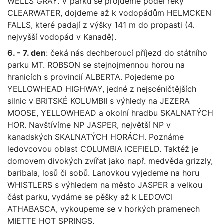
WELLS GRAY. V parku se projdeme podél řeky
CLEARWATER, dojdeme až k vodopádům HELMCKEN
FALLS, které padají z výšky 141 m do propasti (4.
nejvyšší vodopád v Kanadě).
6. - 7. den
: čeká nás dechberoucí příjezd do státního
parku MT. ROBSON se stejnojmennou horou na
hranicích s provincií ALBERTA. Pojedeme po
YELLOWHEAD HIGHWAY, jedné z nejscéničtějších
silnic v BRITSKÉ KOLUMBII s výhledy na JEZERA
MOOSE, YELLOWHEAD a okolní hradbu SKALNATÝCH
HOR. Navštívíme NP JASPER, největší NP v
kanadských SKALNATÝCH HORÁCH. Poznáme
ledovcovou oblast COLUMBIA ICEFIELD. Taktéž je
domovem divokých zvířat jako např. medvěda grizzly,
baribala, losů či sobů. Lanovkou vyjedeme na horu
WHISTLERS s výhledem na město JASPER a velkou
část parku, vydáme se pěšky až k LEDOVCI
ATHABASCA, vykoupeme se v horkých pramenech
MIETTE HOT SPRINGS.