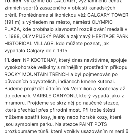
10. den
: vyrážíme do CALGARY, významného centra
zimních sportů zasazeného v oblasti kanadských
prérií. Prohlédneme si ikonickou věž CALGARY TOWER
(191 m) s výhledem na město, náměstí OLYMPIC
PLAZA, kde probíhalo slavnostní rozdělování medailí v
r. 1988, OLYMPIJSKÝ PARK a zajímavý HERITAGE PARK
HISTORICAL VILLAGE, kde můžete poznat, jak
vypadalo Calgary do r. 1915.
11. den
: NP KOOTENAY, který dnes navštívíme, spojuje
vysokohorské velikány s mírnějším prostředím příkopu
ROCKY MOUNTAIN TRENCH a byl pojmenován po
původních obyvatelích, indiánech kmene Kutenai.
Budeme projíždět údolím řek Vermilion a Kootenay až
dojedeme k MARBLE CANYONU, který vypadá jako z
mramoru. Projdeme se skrz něj po naučené stezce,
která přechází přes přírodní most. Při troše štěstí
můžeme spatřit losy, jeleny nebo horské kozy, které
jsou symbolem parku. Na stezce PAINT POTS
prozkoumáme tůně, které vznikly usazováním minerálů