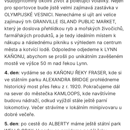
všudypřítomný okolní život a poletující volavky. Nejen
pro sportovce bude jistě velmi zajímavá zastávka v
OLYMPIJSKÉ VESNICI. Nenecháme si ujít ani velice
zajímavý trh GRANVILLE ISLAND PUBLIC MARKET,
který je doslova přehlídkou ryb a mořských živočichů,
farmářských produktů, a je tedy ideálním místem k
nákupu a následnému pikniku s výhledem na centrum
města a kotvící lodě. Odpoledne odjedeme k LYNN
KAŇONU, abychom se prošli po unikátním zavěšeném
mostě ve výšce 50 m nad řekou Lynn.
4. den
: vydáme se do KAŇONU ŘEKY FRASER, kde si
ve státním parku ALEXANDRA BRIDGE prohlédneme
historický most přes řeku z r. 1920. Pokračujeme dál
na sever do městečka KAMLOOPS, kde navštívíme
budovu nádraží, odkud vyjíždí stále ještě parní
lokomotivy. Večer strávíme v lokálním minipivovaru u
dobré večeře.
5. den
: po cestě do ALBERTY máme ještě státní park