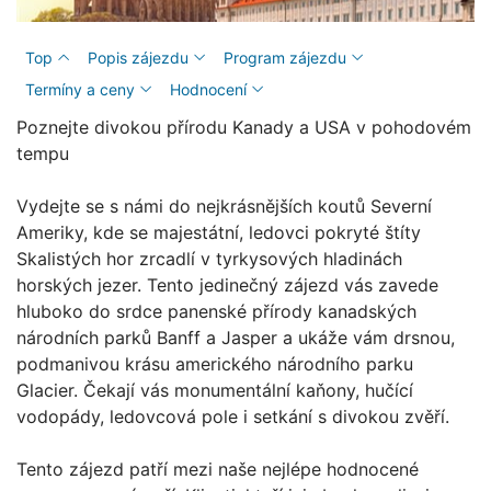
Top
Popis zájezdu
Program zájezdu
Termíny a ceny
Hodnocení
Poznejte divokou přírodu Kanady a USA v pohodovém
tempu
Vydejte se s námi do nejkrásnějších koutů Severní
Ameriky, kde se majestátní, ledovci pokryté štíty
Skalistých hor zrcadlí v tyrkysových hladinách
horských jezer. Tento jedinečný zájezd vás zavede
hluboko do srdce panenské přírody kanadských
národních parků Banff a Jasper a ukáže vám drsnou,
podmanivou krásu amerického národního parku
Glacier. Čekají vás monumentální kaňony, hučící
vodopády, ledovcová pole i setkání s divokou zvěří.
Tento zájezd patří mezi naše nejlépe hodnocené