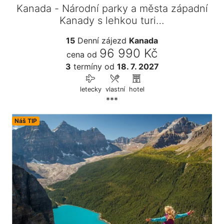
Kanada - Národní parky a města západní
Kanady s lehkou turi…
15
Denní zájezd
Kanada
96 990 Kč
cena od
3
termíny
od
18. 7. 2027
letecky
vlastní
hotel
***
Náš TIP