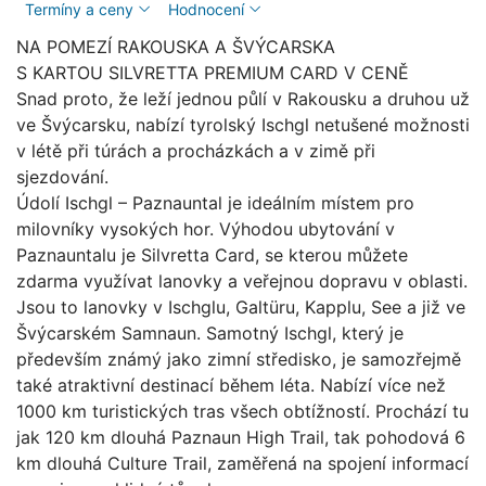
Termíny a ceny
Hodnocení
NA POMEZÍ RAKOUSKA A ŠVÝCARSKA
S KARTOU SILVRETTA PREMIUM CARD V CENĚ
Snad proto, že leží jednou půlí v Rakousku a druhou už
ve Švýcarsku, nabízí tyrolský Ischgl netušené možnosti
v létě při túrách a procházkách a v zimě při
sjezdování.
Údolí Ischgl – Paznauntal je ideálním místem pro
milovníky vysokých hor. Výhodou ubytování v
Paznauntalu je Silvretta Card, se kterou můžete
zdarma využívat lanovky a veřejnou dopravu v oblasti.
Jsou to lanovky v Ischglu, Galtüru, Kapplu, See a již ve
Švýcarském Samnaun. Samotný Ischgl, který je
především známý jako zimní středisko, je samozřejmě
také atraktivní destinací během léta. Nabízí více než
1000 km turistických tras všech obtížností. Prochází tu
jak 120 km dlouhá Paznaun High Trail, tak pohodová 6
km dlouhá Culture Trail, zaměřená na spojení informací