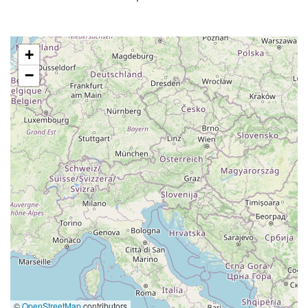
+
−
©
OpenStreetMap
contributors