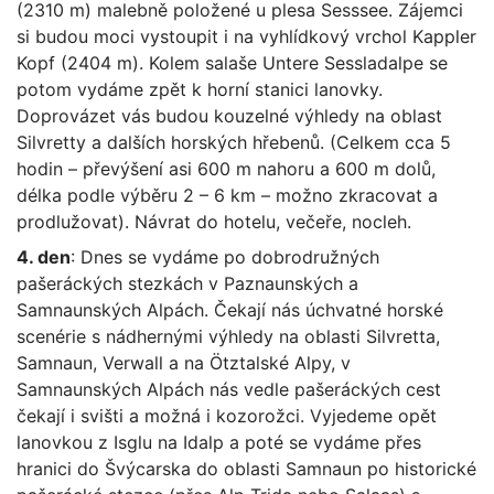
(2310 m) malebně položené u plesa Sesssee. Zájemci
si budou moci vystoupit i na vyhlídkový vrchol Kappler
Kopf (2404 m). Kolem salaše Untere Sessladalpe se
potom vydáme zpět k horní stanici lanovky.
Doprovázet vás budou kouzelné výhledy na oblast
Silvretty a dalších horských hřebenů. (Celkem cca 5
hodin – převýšení asi 600 m nahoru a 600 m dolů,
délka podle výběru 2 – 6 km – možno zkracovat a
prodlužovat). Návrat do hotelu, večeře, nocleh.
4. den
: Dnes se vydáme po dobrodružných
pašeráckých stezkách v Paznaunských a
Samnaunských Alpách. Čekají nás úchvatné horské
scenérie s nádhernými výhledy na oblasti Silvretta,
Samnaun, Verwall a na Ötztalské Alpy, v
Samnaunských Alpách nás vedle pašeráckých cest
čekají i svišti a možná i kozorožci. Vyjedeme opět
lanovkou z Isglu na Idalp a poté se vydáme přes
hranici do Švýcarska do oblasti Samnaun po historické