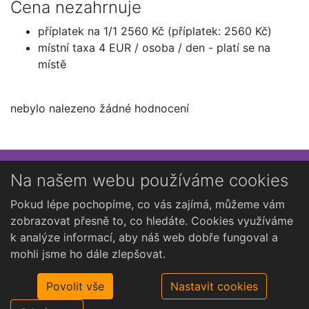
Cena nezahrnuje
příplatek na 1/1 2560 Kč (příplatek: 2560 Kč)
místní taxa 4 EUR / osoba / den - platí se na
místě
nebylo nalezeno žádné hodnocení
Přihlaste se k newsletteru
Na našem webu používáme cookies
Chcete dostávat občasné novinky o Kutné Hoře?
Pokud lépe pochopíme, co vás zajímá, můžeme vám
zobrazovat přesně to, co hledáte. Cookies využíváme
k analýze informací, aby náš web dobře fungoval a
mohli jsme ho dále zlepšovat.
Povolit vše
Nastavit cookies