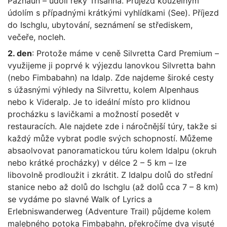
Paznaun – údolí řeky Trisanna. Průjezd kouzelným
údolím s případnými krátkými vyhlídkami (See). Příjezd
do Ischglu, ubytování, seznámení se střediskem,
večeře, nocleh.
2. den
: Protože máme v ceně Silvretta Card Premium –
využijeme ji poprvé k výjezdu lanovkou Silvretta bahn
(nebo Fimbabahn) na Idalp. Zde najdeme široké cesty
s úžasnými výhledy na Silvrettu, kolem Alpenhaus
nebo k Videralp. Je to ideální místo pro klidnou
procházku s lavičkami a možností posedět v
restauracích. Ale najdete zde i náročnější túry, takže si
každý může vybrat podle svých schopností. Můžeme
absaolvovat panoramatickou túru kolem Idalpu (okruh
nebo krátké procházky) v délce 2 – 5 km – lze
libovolně prodloužit i zkrátit. Z Idalpu dolů do střední
stanice nebo až dolů do Ischglu (až dolů cca 7 – 8 km)
se vydáme po slavné Walk of Lyrics a
Erlebniswanderweg (Adventure Trail) půjdeme kolem
malebného potoka Fimbabahn, překročíme dva visuté