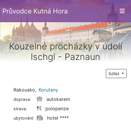
Průvodce Kutná Hora
Kouzelné procházky v údolí
Ischgl - Paznaun
Sdílet
Rakousko
,
Korutany
autokarem
doprava:
polopenze
strava:
hotel ****
ubytování: