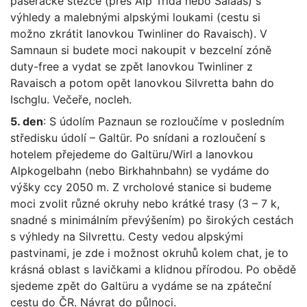
pašerácké stezce (přes Alp Trida nebo Salaas) s
výhledy a malebnými alpskými loukami (cestu si
možno zkrátit lanovkou Twinliner do Ravaisch). V
Samnaun si budete moci nakoupit v bezcelní zóně
duty-free a vydat se zpět lanovkou Twinliner z
Ravaisch a potom opět lanovkou Silvretta bahn do
Ischglu. Večeře, nocleh.
5. den
: S údolím Paznaun se rozloučíme v posledním
středisku údolí – Galtür. Po snídani a rozloučení s
hotelem přejedeme do Galtüru/Wirl a lanovkou
Alpkogelbahn (nebo Birkhahnbahn) se vydáme do
výšky ccy 2050 m. Z vrcholové stanice si budeme
moci zvolit různé okruhy nebo krátké trasy (3 – 7 k,
snadné s minimálním převýšením) po širokých cestách
s výhledy na Silvrettu. Cesty vedou alpskými
pastvinami, je zde i možnost okruhů kolem chat, je to
krásná oblast s lavičkami a klidnou přírodou. Po obědě
sjedeme zpět do Galtüru a vydáme se na zpáteční
cestu do ČR. Návrat do půlnoci.