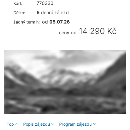
770330
Kód:
5
denní zájezd
Délka:
od
05.07.26
žádný termín:
14 290 Kč
ceny od
Top
Popis zájezdu
Program zájezdu