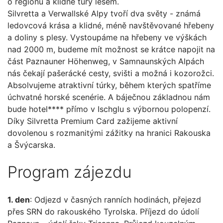
o regionu a klidné tůry lesem.
Silvretta a Verwallské Alpy tvoří dva světy - známá
ledovcová krása a klidné, méně navštěvované hřebeny
a doliny s plesy. Vystoupáme na hřebeny ve výškách
nad 2000 m, budeme mít možnost se krátce napojit na
část Paznauner Höhenweg, v Samnaunských Alpách
nás čekají pašerácké cesty, svišti a možná i kozorožci.
Absolvujeme atraktivní túrky, během kterých spatříme
úchvatné horské scenérie. A báječnou základnou nám
bude hotel**** přímo v Ischglu s výbornou polopenzí.
Díky Silvretta Premium Card zažijeme aktivní
dovolenou s rozmanitými zážitky na hranici Rakouska
a Švýcarska.
Program zájezdu
1. den
: Odjezd v časných ranních hodinách, přejezd
přes SRN do rakouského Tyrolska. Příjezd do údolí