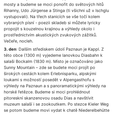
mosty a budeme se moci ponořit do světových hitů
Rihanny, Udo Jürgense a Stinga (ti všichni už v Ischglu
vystupovali). Na třech stanicích se vše točí kolem
vybraných písní - poezii skladeb si můžete lyricky
propojit s kouzelnou krajinou a výhledy okolo i
prostřednictvím akustických zvukových zážitků.
Večeře, nocleh.
3. den
: Dalším střediskem údolí Paznaun je Kappl. Z
této obce (1300 m) vyjedeme lanovkou Diasbahn k
salaši Bockalm (1830 m). Místo je označováno jako
Sunny Mountain – zde se budete moci projít po
širokých cestách kolem Erlebnisparku, alpskými
loukami s možností posedět v Alpengasthofu s
výhledy na Paznaun a s panoramatickými výhledy na
horské řetězce. Budeme si moci prohlédnout
pitoreskní skanzenovou osadu Dias a navštívit
muzeum salaší i se zookoutkem. Po stezce Kieler Weg
se potom budeme movi vydat k chatě Niederelbehütte