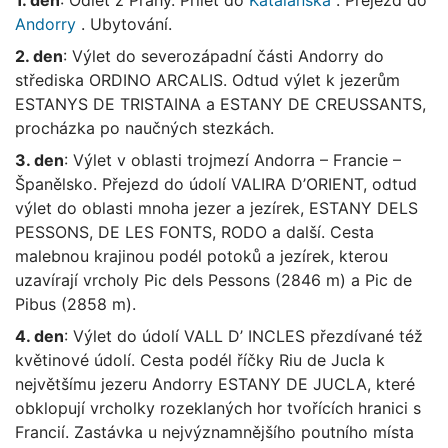
Andorry
. Ubytování.
2. den
: Výlet do severozápadní části Andorry do
střediska ORDINO ARCALIS. Odtud výlet k jezerům
ESTANYS DE TRISTAINA a ESTANY DE CREUSSANTS,
procházka po naučných stezkách.
3. den
: Výlet v oblasti trojmezí Andorra – Francie –
Španělsko. Přejezd do údolí VALIRA D’ORIENT, odtud
výlet do oblasti mnoha jezer a jezírek, ESTANY DELS
PESSONS, DE LES FONTS, RODO a další. Cesta
malebnou krajinou podél potoků a jezírek, kterou
uzavírají vrcholy Pic dels Pessons (2846 m) a Pic de
Pibus (2858 m).
4. den
: Výlet do údolí VALL D’ INCLES přezdívané též
květinové údolí. Cesta podél říčky Riu de Jucla k
největšímu jezeru Andorry ESTANY DE JUCLA, které
obklopují vrcholky rozeklaných hor tvořících hranici s
Francií. Zastávka u nejvýznamnějšího poutního místa