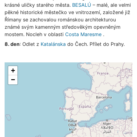
krásné uličky starého města.
BESALÚ
– malé, ale velmi
pěkné historické městečko ve vnitrozemí, založené již
Římany se zachovalou románskou architekturou
známé svým kamenným středověkým opevněným
mostem. Nocleh v oblasti
Costa Maresme
.
8. den
: Odlet z
Katalánska
do Čech. Přílet do Prahy.
+
−