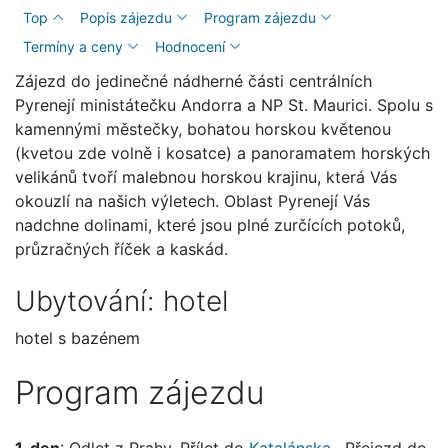
Top
Popis zájezdu
Program zájezdu
Termíny a ceny
Hodnocení
Zájezd do jedinečné nádherné části centrálních
Pyrenejí ministátečku Andorra a NP St. Maurici. Spolu s
kamennými městečky, bohatou horskou květenou
(kvetou zde volně i kosatce) a panoramatem horských
velikánů tvoří malebnou horskou krajinu, která Vás
okouzlí na našich výletech. Oblast Pyrenejí Vás
nadchne dolinami, které jsou plné zurčících potoků,
průzračných říček a kaskád.
Ubytování: hotel
hotel s bazénem
Program zájezdu
1. den
: Odlet z Prahy. Přílet do
Katalánska
. Přejezd do