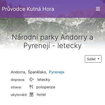
Průvodce Kutná Hora
Národní parky Andorry a
Pyrenejí - letecky
Sdílet
Andorra
Španělsko
,
Pyreneje
letecky
doprava:
polopenze
strava:
hotel
ubytování: