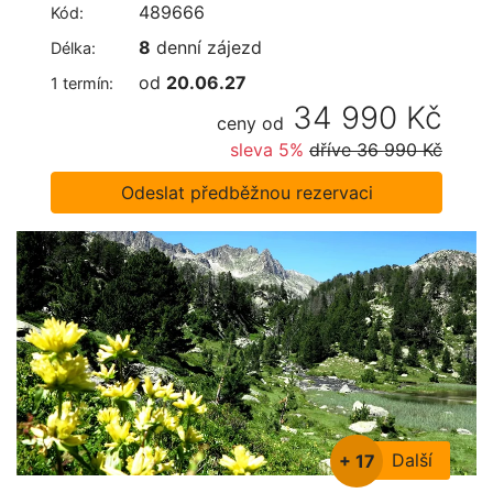
489666
Kód:
8
denní zájezd
Délka:
od
20.06.27
1 termín:
34 990 Kč
ceny od
sleva 5%
dříve
36 990 Kč
Odeslat předběžnou rezervaci
Další
+ 17