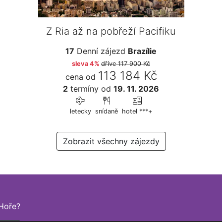
Z Ria až na pobřeží Pacifiku
17
Denní zájezd
Brazílie
sleva 4%
dříve
117 900 Kč
113 184 Kč
cena od
2
termíny
od
19. 11. 2026
letecky
snídaně
hotel ***+
Zobrazit všechny zájezdy
Hoře?