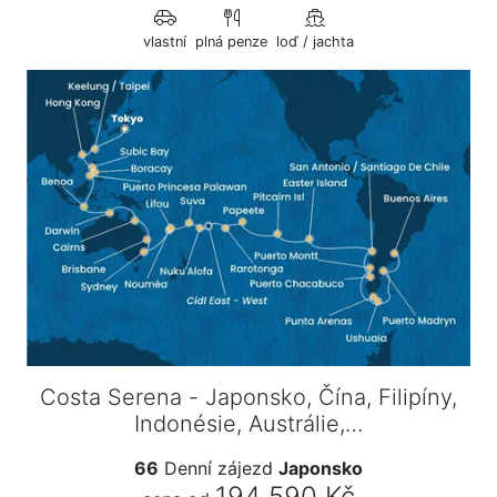
vlastní
plná penze
loď / jachta
Costa Serena - Japonsko, Čína, Filipíny,
Indonésie, Austrálie,…
66
Denní zájezd
Japonsko
194 590 Kč