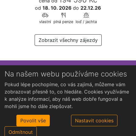
cena od
od
18. 10. 2026
do
22.12.26
vlastní
plná penze
loď / jachta
Zobrazit všechny zájezdy
Přihlaste se k newsletteru
Na našem webu používáme cookies
Chcete dostávat občasné novinky o Kutné Hoře?
Pokud lépe pochopíme, co vás zajímá, můžeme vám
zobrazovat přesně to, co hledáte. Cookies využíváme
k analýze informací, aby náš web dobře fungoval a
mohli jsme ho dále zlepšovat.
Povolit vše
Nastavit cookies
Odmítnout
©2026 Open Travel, s.r.o.