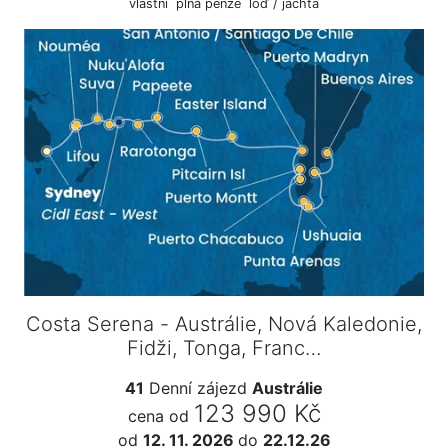
vlastní
plná penze
loď / jachta
Costa Serena - Austrálie, Nová Kaledonie,
Fidži, Tonga, Franc…
41
Denní zájezd
Austrálie
123 990 Kč
cena od
od
12. 11. 2026
do
22.12.26