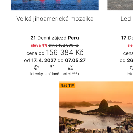
Velká jihoamerická mozaika
Led 
21
Denní zájezd
Peru
17
De
sleva 4%
dříve
162 900 Kč
sl
156 384 Kč
cena od
cen
od
17. 4. 2027
do
07.05.27
od
26
letecky
snídaně
hotel ***+
let
Náš TIP