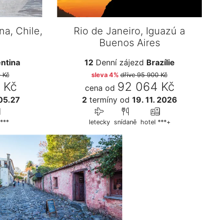
na, Chile,
Rio de Janeiro, Iguazú a
Buenos Aires
ntina
12
Denní zájezd
Brazílie
 Kč
sleva 4%
dříve
95 900 Kč
 Kč
92 064 Kč
cena od
05.27
2
termíny
od
19. 11. 2026
***
letecky
snídaně
hotel ***+