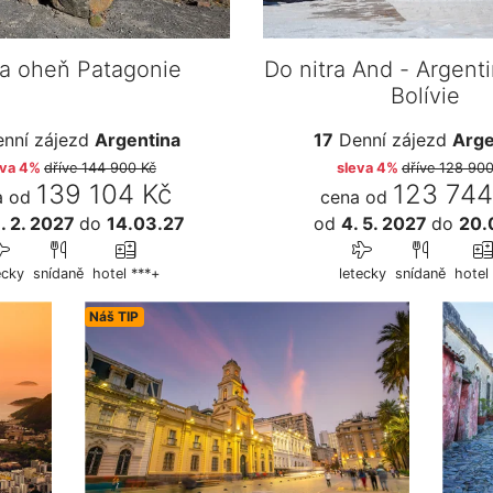
a oheň Patagonie
Do nitra And - Argenti
Bolívie
nní zájezd
Argentina
17
Denní zájezd
Arge
eva 4%
dříve
144 900 Kč
sleva 4%
dříve
128 900
139 104 Kč
123 744
a od
cena od
. 2. 2027
do
14.03.27
od
4. 5. 2027
do
20.
ecky
snídaně
hotel ***+
letecky
snídaně
hotel 
Náš TIP