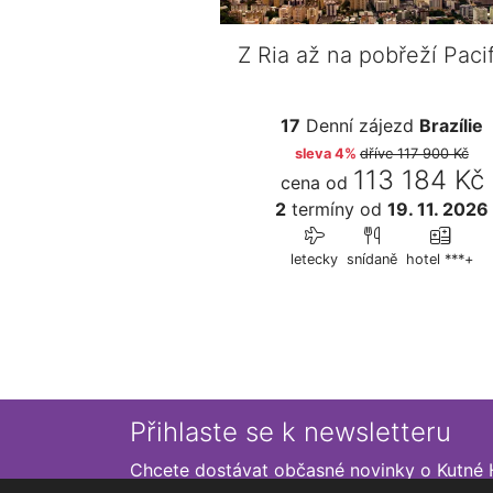
Z Ria až na pobřeží Paci
17
Denní zájezd
Brazílie
sleva 4%
dříve
117 900 Kč
113 184 Kč
cena od
2
termíny
od
19. 11. 2026
letecky
snídaně
hotel ***+
Přihlaste se k newsletteru
Chcete dostávat občasné novinky o Kutné 