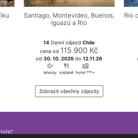
fiku
Santiago, Montevideo, Buenos,
Rio 
Iguazú a Rio
14
Denní zájezd
Chile
115 900 Kč
cena od
od
30. 10. 2026
do
12.11.26
letecky
snídaně
hotel ***+
Zobrazit všechny zájezdy
Hoře?