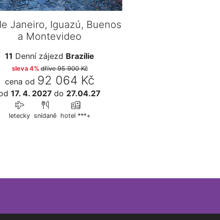
de Janeiro, Iguazú, Buenos
a Montevideo
11
Denní zájezd
Brazílie
sleva 4%
dříve
95 900 Kč
92 064 Kč
cena od
od
17. 4. 2027
do
27.04.27
letecky
snídaně
hotel ***+