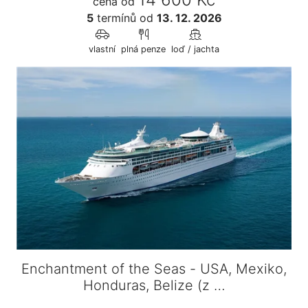
cena od
5
termínů
od
13. 12. 2026
vlastní
plná penze
loď / jachta
Enchantment of the Seas - USA, Mexiko,
Honduras, Belize (z …