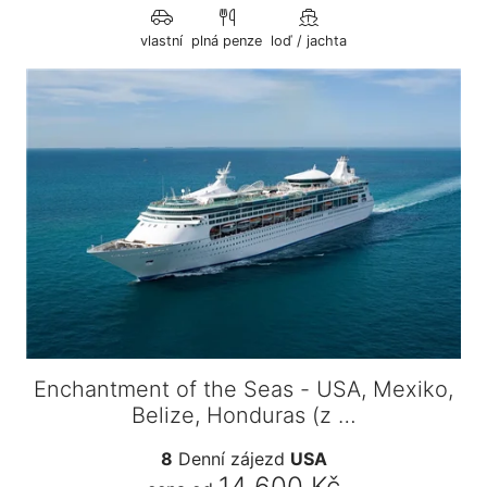
vlastní
plná penze
loď / jachta
Enchantment of the Seas - USA, Mexiko,
Belize, Honduras (z …
8
Denní zájezd
USA
14 600 Kč