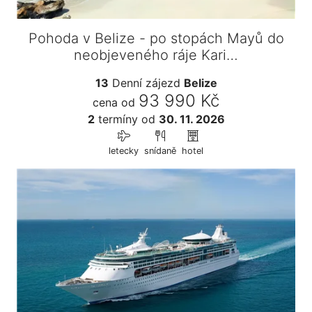
Pohoda v Belize - po stopách Mayů do
neobjeveného ráje Kari…
13
Denní zájezd
Belize
93 990 Kč
cena od
2
termíny
od
30. 11. 2026
letecky
snídaně
hotel