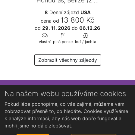
Honduras, Belize (z …
8
Denní zájezd
USA
13 800 Kč
cena od
od
29. 11. 2026
do
06.12.26
vlastní
plná penze
loď / jachta
Zobrazit všechny zájezdy
Přihlaste se k newsletteru
Na našem webu používáme cookies
Chcete dostávat občasné novinky o Kutné Hoře?
Pokud lépe pochopíme, co vás zajímá, můžeme vám
zobrazovat přesně to, co hledáte. Cookies využíváme
k analýze informací, aby náš web dobře fungoval a
mohli jsme ho dále zlepšovat.