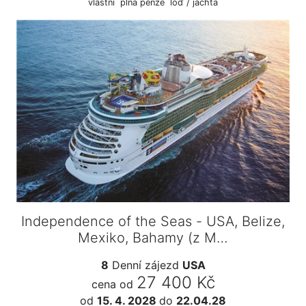
vlastní
plná penze
loď / jachta
Independence of the Seas - USA, Belize,
Mexiko, Bahamy (z M…
8
Denní zájezd
USA
27 400 Kč
cena od
od
15. 4. 2028
do
22.04.28