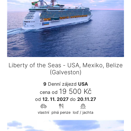
Liberty of the Seas - USA, Mexiko, Belize
(Galveston)
9
Denní zájezd
USA
19 500 Kč
cena od
od
12. 11. 2027
do
20.11.27
vlastní
plná penze
loď / jachta