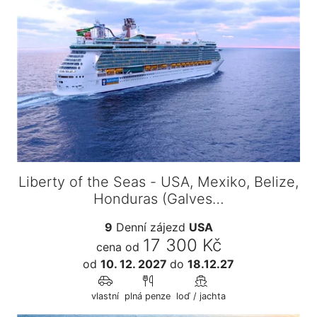
Liberty of the Seas - USA, Mexiko, Belize,
Honduras (Galves…
9
Denní zájezd
USA
17 300 Kč
cena od
od
10. 12. 2027
do
18.12.27
vlastní
plná penze
loď / jachta