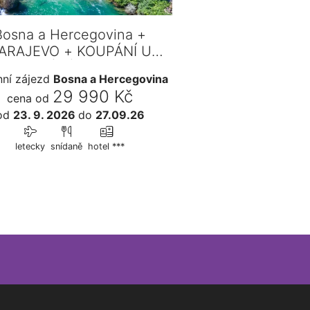
Bosna a Hercegovina +
ARAJEVO + KOUPÁNÍ U
VODOPÁDŮ KRAVICA
ní zájezd
Bosna a Hercegovina
29 990 Kč
cena od
od
23. 9. 2026
do
27.09.26
letecky
snídaně
hotel ***