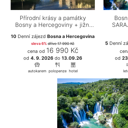
Přírodní krásy a památky
Bosn
Bosny a Hercegoviny + jižní
SARA
Dalmác…
VOD
10
Denní zájezd
Bosna a Hercegovina
5
Denní z
sleva 6%
dříve
17 990 Kč
16 990 Kč
cena od
cen
od
4. 9. 2026
do
13.09.26
od
23
autokarem
polopenze
hotel
le