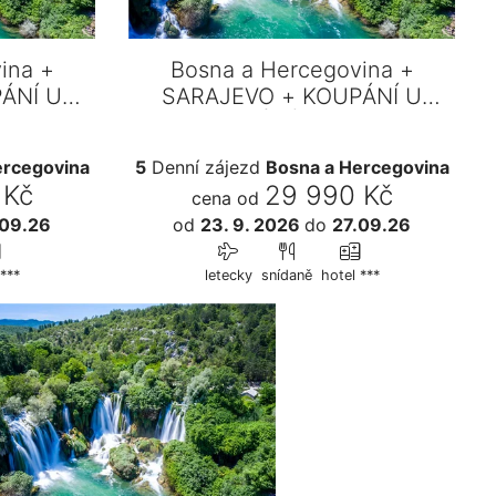
ina +
Bosna a Hercegovina +
ÁNÍ U
SARAJEVO + KOUPÁNÍ U
VICA
VODOPÁDŮ KRAVICA
ercegovina
5
Denní zájezd
Bosna a Hercegovina
 Kč
29 990 Kč
cena od
.09.26
od
23. 9. 2026
do
27.09.26
***
letecky
snídaně
hotel ***