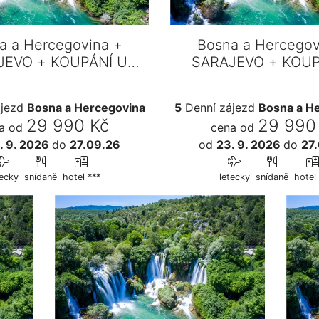
a a Hercegovina +
Bosna a Hercegov
JEVO + KOUPÁNÍ U
SARAJEVO + KOUP
OPÁDŮ KRAVICA
VODOPÁDŮ KRA
ájezd
Bosna a Hercegovina
5
Denní zájezd
Bosna a H
29 990 Kč
29 990
a od
cena od
. 9. 2026
do
27.09.26
od
23. 9. 2026
do
27
tecky
snídaně
hotel ***
letecky
snídaně
hotel 