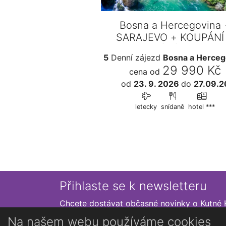
Bosna a Hercegovina 
SARAJEVO + KOUPÁNÍ
VODOPÁDŮ KRAVICA
5
Denní zájezd
Bosna a Herceg
29 990 Kč
cena od
od
23. 9. 2026
do
27.09.2
letecky
snídaně
hotel ***
Přihlaste se k newsletteru
Chcete dostávat občasné novinky o Kutné 
Na našem webu používáme cookies