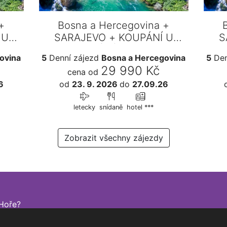
+
Bosna a Hercegovina +
 U
SARAJEVO + KOUPÁNÍ U
S
VODOPÁDŮ KRAVICA
ovina
5
Denní zájezd
Bosna a Hercegovina
5
Den
29 990 Kč
cena od
6
od
23. 9. 2026
do
27.09.26
letecky
snídaně
hotel ***
Zobrazit všechny zájezdy
Hoře?