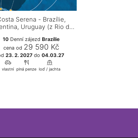
osta Serena - Brazílie,
entina, Uruguay (z Rio de
Janei…
10
Denní zájezd
Brazílie
29 590 Kč
cena od
od
23. 2. 2027
do
04.03.27
vlastní
plná penze
loď / jachta