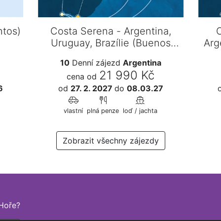
ntos)
Costa Serena - Argentina,
C
Uruguay, Brazílie (Buenos
Arg
Aires)
10
Denní zájezd
Argentina
21 990 Kč
cena od
6
od
27. 2. 2027
do
08.03.27
vlastní
plná penze
loď / jachta
Zobrazit všechny zájezdy
Hoře?