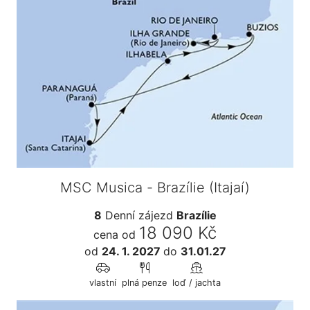
MSC Musica - Brazílie (Itajaí)
8
Denní zájezd
Brazílie
18 090 Kč
cena od
od
24. 1. 2027
do
31.01.27
vlastní
plná penze
loď / jachta