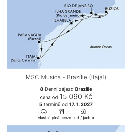
MSC Musica - Brazílie (Itajaí)
8
Denní zájezd
Brazílie
15 090 Kč
cena od
5
termínů
od
17. 1. 2027
vlastní
plná penze
loď / jachta