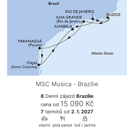
MSC Musica - Brazílie
8
Denní zájezd
Brazílie
15 090 Kč
cena od
7
termínů
od
2. 1. 2027
vlastní
plná penze
loď / jachta