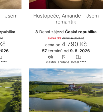
 - Jsem
Hustopeče, Amande - Jsem
romantik
epublika
3
Denní zájezd
Česká republika
Kč
sleva 3%
dříve
4 950 Kč
Kč
4 790 Kč
cena od
 2026
57
termínů
od
9. 8. 2026
 ****
vlastní
snídaně
hotel ****