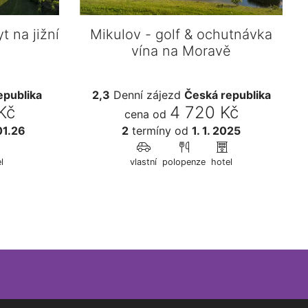
t na jižní
Mikulov - golf & ochutnávka
vína na Moravě
epublika
2,3
Denní zájezd
Česká republika
Kč
4 720 Kč
cena od
01.26
2
termíny
od
1. 1. 2025
l
vlastní
polopenze
hotel