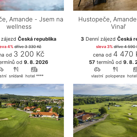
če, Amande - Jsem na
Hustopeče, Amande
wellness
Vinař
 zájezd
Česká republika
3
Denní zájezd
Česká r
leva 4%
dříve
3 330 Kč
sleva 3%
dříve
4 590 
3 200 Kč
4 470 
na od
cena od
ermínů
od
9. 8. 2026
57
termínů
od
9. 8.
stní
snídaně
hotel ****
vlastní
polopenze
hotel