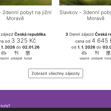
- 2denní pobyt na jižní
Slavkov - 3denní poby
Moravě
Moravě
 zájezd
Česká republika
3
Denní zájezd
Česká r
3 325 Kč
4 645 
na od
cena od
. 1. 2026
do
02.01.26
od
1. 1. 2026
do
03.
vlastní
snídaně
hotel
vlastní
snídaně
hote
Zobrazit všechny zájezdy
Hoře?