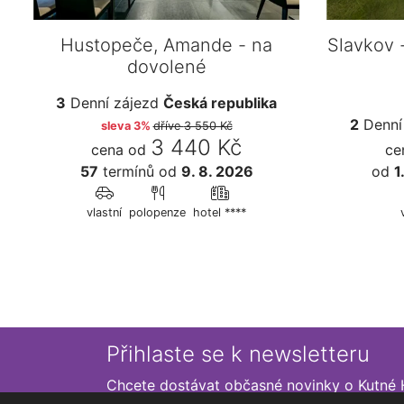
Hustopeče, Amande - na
Slavkov 
dovolené
3
Denní zájezd
Česká republika
2
Denní
sleva 3%
dříve
3 550 Kč
3 440 Kč
cena od
ce
57
termínů
od
9. 8. 2026
od
1
vlastní
polopenze
hotel ****
Přihlaste se k newsletteru
Chcete dostávat občasné novinky o Kutné 