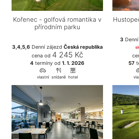
Kořenec - golfová romantika v
Hustope
přírodním parku
3
Denní
3,4,5,6
Denní zájezd
Česká republika
s
4 245 Kč
cena od
ce
4
termíny
od
1. 1. 2026
57
t
vlastní
snídaně
hotel
vla