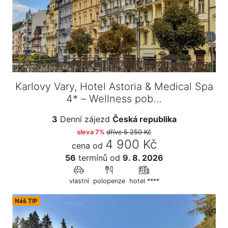
Karlovy Vary, Hotel Astoria & Medical Spa
4* – Wellness pob…
3
Denní zájezd
Česká republika
sleva 7%
dříve
5 250 Kč
4 900 Kč
cena od
56
termínů
od
9. 8. 2026
vlastní
polopenze
hotel ****
Náš TIP