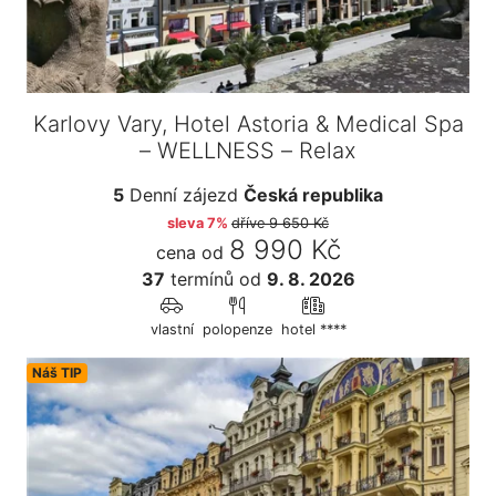
Karlovy Vary, Hotel Astoria & Medical Spa
– WELLNESS – Relax
5
Denní zájezd
Česká republika
sleva 7%
dříve
9 650 Kč
8 990 Kč
cena od
37
termínů
od
9. 8. 2026
vlastní
polopenze
hotel ****
Náš TIP