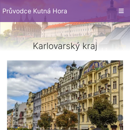
Průvodce Kutná Hora
Karlovarský kraj