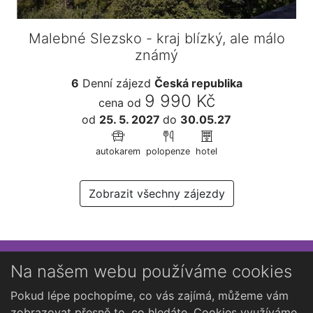
Malebné Slezsko - kraj blízký, ale málo
známý
6
Denní zájezd
Česká republika
9 990 Kč
cena od
od
25. 5. 2027
do
30.05.27
autokarem
polopenze
hotel
Zobrazit všechny zájezdy
Přihlaste se k newsletteru
Na našem webu používáme cookies
Chcete dostávat občasné novinky o Kutné Hoře?
Pokud lépe pochopíme, co vás zajímá, můžeme vám
zobrazovat přesně to, co hledáte. Cookies využíváme