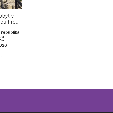
obyt v
ou hrou
 republika
Kč
2026
pa