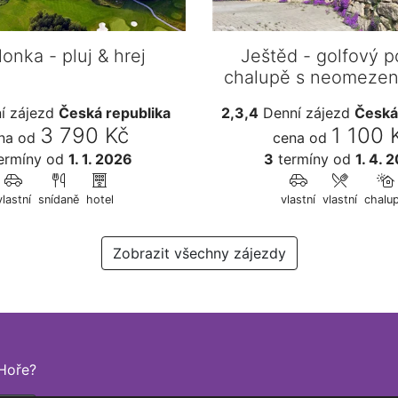
lonka - pluj & hrej
Ještěd - golfový p
chalupě s neomezen
í zájezd
Česká republika
2,3,4
Denní zájezd
Česká
3 790 Kč
1 100 
na od
cena od
ermíny
od
1. 1. 2026
3
termíny
od
1. 4. 
vlastní
snídaně
hotel
vlastní
vlastní
chalu
Zobrazit všechny zájezdy
Hoře?