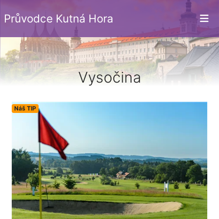
Průvodce Kutná Hora
Vysočina
Náš TIP