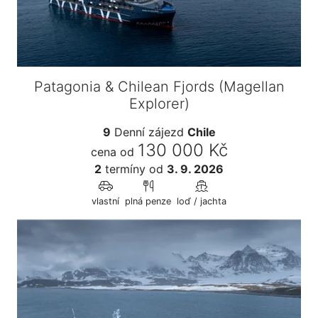
Patagonia & Chilean Fjords (Magellan
Explorer)
9
Denní zájezd
Chile
130 000 Kč
cena od
2
termíny
od
3. 9. 2026
vlastní
plná penze
loď / jachta