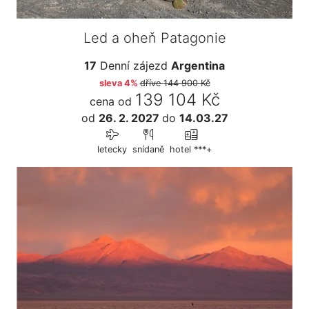
Led a oheň Patagonie
17
Denní zájezd
Argentina
sleva 4%
dříve
144 900 Kč
139 104 Kč
cena od
od
26. 2. 2027
do
14.03.27
letecky
snídaně
hotel ***+