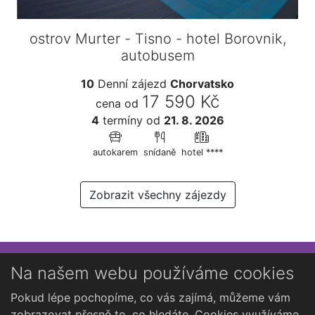
ostrov Murter - Tisno - hotel Borovnik,
autobusem
10
Denní zájezd
Chorvatsko
17 590 Kč
cena od
4
termíny
od
21. 8. 2026
autokarem
snídaně
hotel ****
Zobrazit všechny zájezdy
Přihlaste se k newsletteru
Na našem webu používáme cookies
Chcete dostávat občasné novinky o Kutné Hoře?
Pokud lépe pochopíme, co vás zajímá, můžeme vám
zobrazovat přesně to, co hledáte. Cookies využíváme