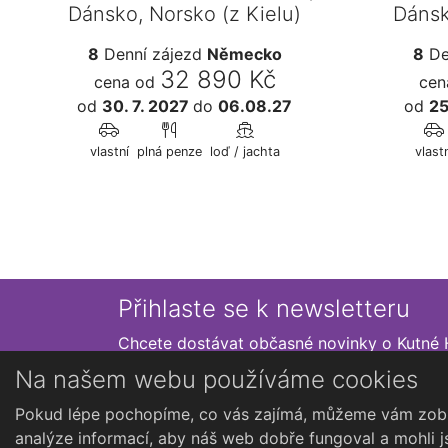
Dánsko, Norsko (z Kielu)
Dánsk
8
Denní zájezd
Německo
8
De
32 890 Kč
cena od
cen
od
30. 7. 2027
do
06.08.27
od
25
vlastní
plná penze
loď / jachta
vlastn
Přihlaste se k newsletteru
Chcete dostávat občasné novinky o Kutné 
Na našem webu používáme cookies
Pokud lépe pochopíme, co vás zajímá, můžeme vám zobr
analýze informací, aby náš web dobře fungoval a mohli j