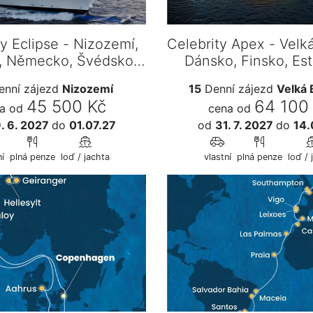
ty Eclipse - Nizozemí,
Celebrity Apex - Velká
, Německo, Švédsko,
Dánsko, Finsko, Es
Estonsko,…
Švédsko,…
nní zájezd
Nizozemí
15
Denní zájezd
Velká 
45 500 Kč
64 100
a od
cena od
. 6. 2027
do
01.07.27
od
31. 7. 2027
do
14.
í
plná penze
loď / jachta
vlastní
plná penze
loď / 