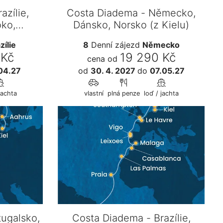
azílie,
Costa Diadema - Německo,
oko,
Dánsko, Norsko (z Kielu)
cie,…
zílie
8
Denní zájezd
Německo
 Kč
19 290 Kč
cena od
04.27
od
30. 4. 2027
do
07.05.27
jachta
vlastní
plná penze
loď / jachta
ugalsko,
Costa Diadema - Brazílie,