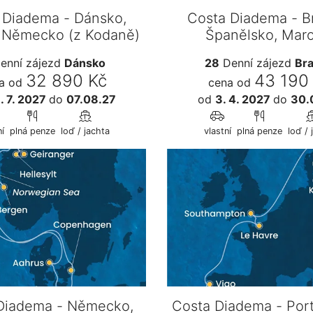
 Diadema - Dánsko,
Costa Diadema - Br
 Německo (z Kodaně)
Španělsko, Mar
Portugalsko, Fran
enní zájezd
Dánsko
28
Denní zájezd
Bra
32 890 Kč
43 190
a od
cena od
. 7. 2027
do
07.08.27
od
3. 4. 2027
do
30.
í
plná penze
loď / jachta
vlastní
plná penze
loď / 
Diadema - Německo,
Costa Diadema - Port