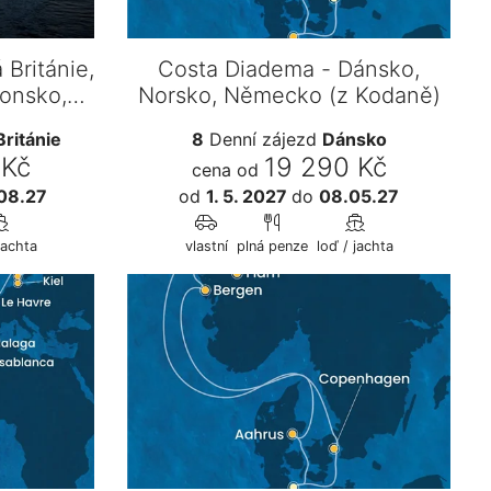
 Británie,
Costa Diadema - Dánsko,
tonsko,
Norsko, Německo (z Kodaně)
Británie
8
Denní zájezd
Dánsko
 Kč
19 290 Kč
cena od
08.27
od
1. 5. 2027
do
08.05.27
jachta
vlastní
plná penze
loď / jachta