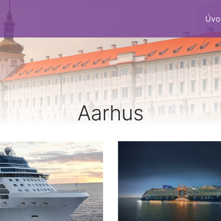
Úvo
Aarhus