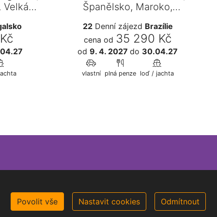
, Velká
Španělsko, Maroko,
Portugalsko, Francie,…
galsko
22
Denní zájezd
Brazílie
 Kč
35 290 Kč
cena od
.04.27
od
9. 4. 2027
do
30.04.27
jachta
vlastní
plná penze
loď / jachta
Povolit vše
Nastavit cookies
Odmítnout