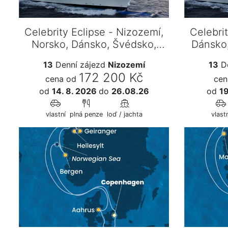
Celebrity Eclipse - Nizozemí,
Celebri
Norsko, Dánsko, Švédsko,
Dánsko
Estonsko,…
13
Denní zájezd
Nizozemí
13
De
172 200 Kč
cena od
cen
od
14. 8. 2026
do
26.08.26
od
19
vlastní
plná penze
loď / jachta
vlastn