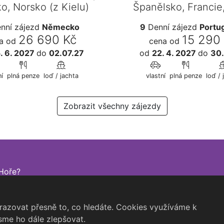
o, Norsko (z Kielu)
Španělsko, Francie
Británie,…
nní zájezd
Německo
9
Denní zájezd
Portu
26 690 Kč
15 290
a od
cena od
. 6. 2027
do
02.07.27
od
22. 4. 2027
do
30
í
plná penze
loď / jachta
vlastní
plná penze
loď / 
Zobrazit všechny zájezdy
Hoře?
azovat přesně to, co hledáte. Cookies využíváme k
sme ho dále zlepšovat.