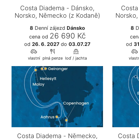
Costa Diadema - Dánsko,
Costa
Norsko, Německo (z Kodaně)
Norsko,
8
Denní zájezd
Dánsko
8
D
26 690 Kč
cena od
cen
od
26. 6. 2027
do
03.07.27
od
31
vlastní
plná penze
loď / jachta
vlastn
Costa Diadema - Německo,
Costa 