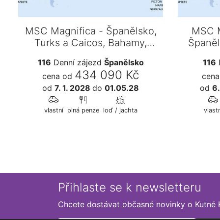
MSC Magnifica - Španělsko,
MSC M
Turks a Caicos, Bahamy,
Španěl
Panama, Ekvádor,…
Ba
116
Denní zájezd
Španělsko
116
434 090 Kč
cena od
cena
od
7. 1. 2028
do
01.05.28
od
6.
vlastní
plná penze
loď / jachta
vlastn
Přihlaste se k newsletteru
Chcete dostávat občasné novinky o Kutné 