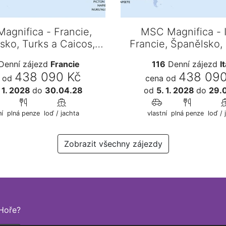
agnifica - Francie,
MSC Magnifica - It
sko, Turks a Caicos,
Francie, Španělsko,
hamy, Panama,…
Caicos, Baham
Denní zájezd
Francie
116
Denní zájezd
It
438 090 Kč
438 090
 od
cena od
 1. 2028
do
30.04.28
od
5. 1. 2028
do
29.
í
plná penze
loď / jachta
vlastní
plná penze
loď / 
Zobrazit všechny zájezdy
Hoře?