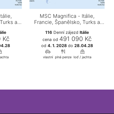
álie,
MSC Magnifica - Itálie,
 Turks a
Francie, Španělsko, Turks a
y,…
Caicos, Bahamy,…
álie
116
Denní zájezd
Itálie
 Kč
491 090 Kč
cena od
04.28
od
4. 1. 2028
do
28.04.28
jachta
vlastní
plná penze
loď / jachta