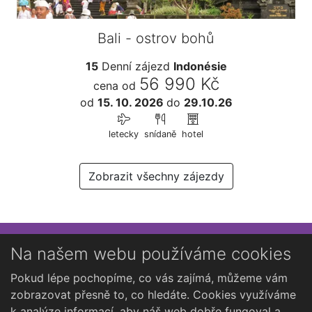
Bali - ostrov bohů
15
Denní zájezd
Indonésie
56 990 Kč
cena od
od
15. 10. 2026
do
29.10.26
letecky
snídaně
hotel
Zobrazit všechny zájezdy
Přihlaste se k newsletteru
Na našem webu používáme cookies
Chcete dostávat občasné novinky o Kutné Hoře?
Pokud lépe pochopíme, co vás zajímá, můžeme vám
zobrazovat přesně to, co hledáte. Cookies využíváme
k analýze informací, aby náš web dobře fungoval a