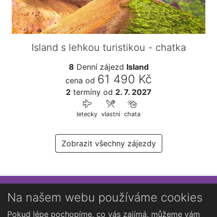
Island s lehkou turistikou - chatka
8
Denní zájezd
Island
61 490 Kč
cena od
2
termíny
od
2. 7. 2027
letecky
vlastní
chata
Zobrazit všechny zájezdy
Přihlaste se k newsletteru
Na našem webu používáme cookies
Chcete dostávat občasné novinky o Kutné Hoře?
Pokud lépe pochopíme, co vás zajímá, můžeme vám