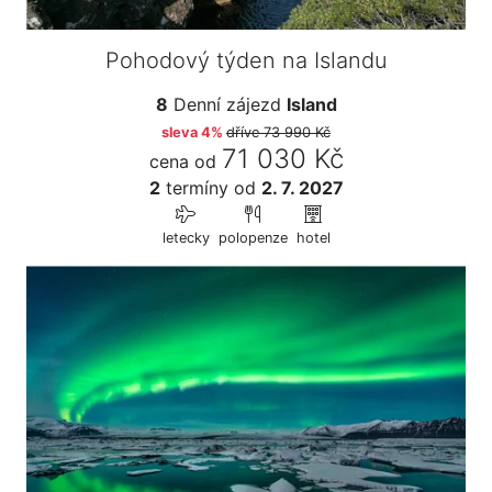
Pohodový týden na Islandu
8
Denní zájezd
Island
sleva 4%
dříve
73 990 Kč
71 030 Kč
cena od
2
termíny
od
2. 7. 2027
letecky
polopenze
hotel