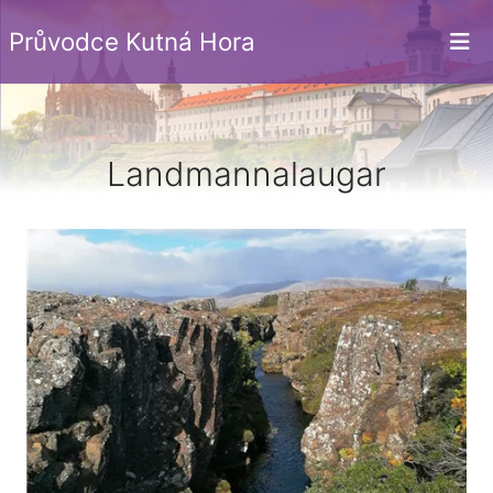
Průvodce Kutná Hora
Landmannalaugar