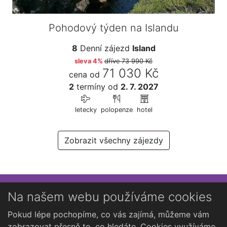
Pohodový týden na Islandu
8
Denní zájezd
Island
sleva 4%
dříve
73 990 Kč
71 030 Kč
cena od
2
termíny
od
2. 7. 2027
letecky
polopenze
hotel
Zobrazit všechny zájezdy
Přihlaste se k newsletteru
Na našem webu používáme cookies
Chcete dostávat občasné novinky o Kutné Hoře?
Pokud lépe pochopíme, co vás zajímá, můžeme vám
zobrazovat přesně to, co hledáte. Cookies využíváme