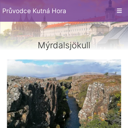
Průvodce Kutná Hora
Mýrdalsjökull