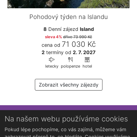
Pohodový týden na Islandu
8
Denní zájezd
Island
sleva 4%
dříve
73 990 Kč
71 030 Kč
cena od
2
termíny
od
2. 7. 2027
letecky
polopenze
hotel
Zobrazit všechny zájezdy
Přihlaste se k newsletteru
Na našem webu používáme cookies
Chcete dostávat občasné novinky o Kutné Hoře?
Pokud lépe pochopíme, co vás zajímá, můžeme vám
zobrazovat přesně to, co hledáte. Cookies využíváme