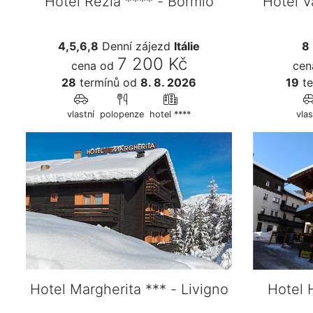
Hotel Rezia **** - Bormio
Hotel Va
4,5,6,8
Denní zájezd
Itálie
8
7 200 Kč
cena od
cen
28
termínů
od
8. 8. 2026
19
te
vlastní
polopenze
hotel ****
vlas
Hotel Margherita *** - Livigno
Hotel 