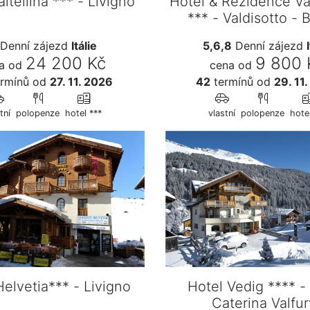
ltellina *** - Livigno
Hotel & Rezidence Va
*** - Valdisotto - 
Denní zájezd
Itálie
5,6,8
Denní zájezd
24 200 Kč
9 800 
a od
cena od
rmínů
od
27. 11. 2026
42
termínů
od
29. 11
tní
polopenze
hotel ***
vlastní
polopenze
hote
Helvetia*** - Livigno
Hotel Vedig **** -
Caterina Valfu