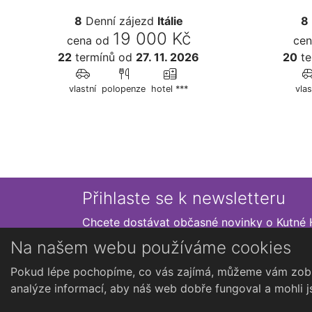
8
Denní zájezd
Itálie
8
19 000 Kč
cena od
cen
22
termínů
od
27. 11. 2026
20
te
vlastní
polopenze
hotel ***
vlas
Přihlaste se k newsletteru
Chcete dostávat občasné novinky o Kutné 
Na našem webu používáme cookies
Pokud lépe pochopíme, co vás zajímá, můžeme vám zobr
analýze informací, aby náš web dobře fungoval a mohli j