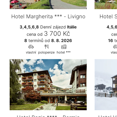
Hotel Margherita *** - Livigno
Hotel S
3,4,5,6,8
Denní zájezd
Itálie
4,5,
3 700 Kč
cena od
ce
8
termínů
od
8. 8. 2026
16
t
vlastní
polopenze
hotel ***
vlas