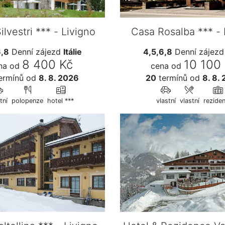
ilvestri *** - Livigno
Casa Rosalba *** - 
6,8
Denní zájezd
Itálie
4,5,6,8
Denní zájez
8 400 Kč
10 100
na od
cena od
ermínů
od
8. 8. 2026
20
termínů
od
8. 8.
tní
polopenze
hotel ***
vlastní
vlastní
rezide