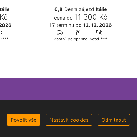
Itálie
6,8
Denní zájezd
Itálie
 Kč
11 300 Kč
cena od
 2026
17
termínů
od
12. 12. 2026
 ****
vlastní
polopenze
hotel ****
Povolit vše
Nastavit cookies
Odmítnout