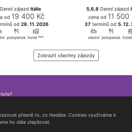
Denní zájezd
Itálie
5,6,8
Denní zájezd
19 400 Kč
11 500
a od
cena od
rmínů
od
28. 11. 2026
37
termínů
od
5. 12.
tní
polopenze
hotel ***
vlastní
polopenze
hotel
Zobrazit všechny zájezdy
Hoře?
azovat přesně to, co hledáte. Cookies využíváme k
sme ho dále zlepšovat.
©2026 Open Travel, s.r.o.