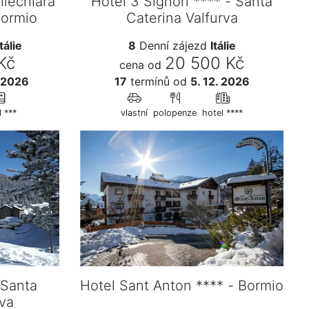
llechiara
Hotel 3 Signori **** - Santa
Bormio
Caterina Valfurva
Itálie
8
Denní zájezd
Itálie
Kč
20 500 Kč
cena od
. 2026
17
termínů
od
5. 12. 2026
l ***
vlastní
polopenze
hotel ****
 Santa
Hotel Sant Anton **** - Bormio
rva