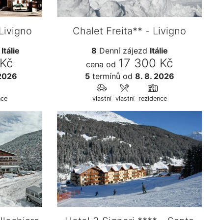
Livigno
Chalet Freita** - Livigno
d
Itálie
8
Denní zájezd
Itálie
 Kč
17 300 Kč
cena od
 2026
5
termínů
od
8. 8. 2026
nce
vlastní
vlastní
rezidence