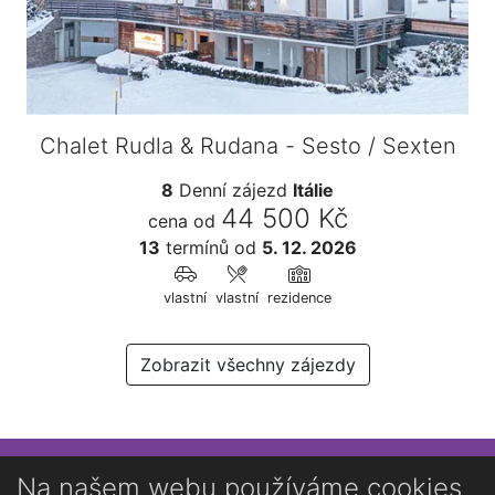
Chalet Rudla & Rudana - Sesto / Sexten
8
Denní zájezd
Itálie
44 500 Kč
cena od
13
termínů
od
5. 12. 2026
vlastní
vlastní
rezidence
Zobrazit všechny zájezdy
Přihlaste se k newsletteru
Na našem webu používáme cookies