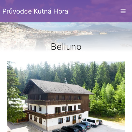
Průvodce Kutná Hora
Belluno