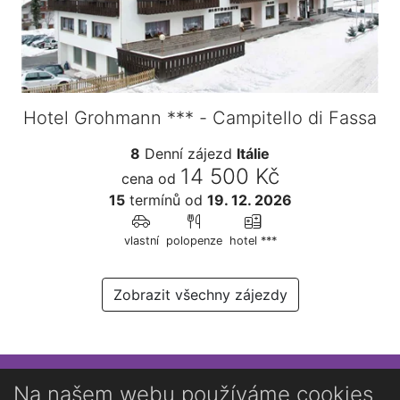
Hotel Grohmann *** - Campitello di Fassa
8
Denní zájezd
Itálie
14 500 Kč
cena od
15
termínů
od
19. 12. 2026
vlastní
polopenze
hotel ***
Zobrazit všechny zájezdy
Přihlaste se k newsletteru
Na našem webu používáme cookies