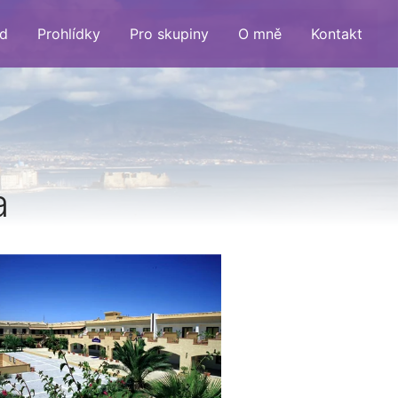
d
Prohlídky
Pro skupiny
O mně
Kontakt
a