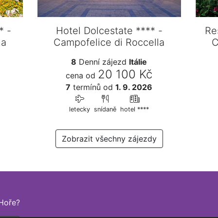
* -
Hotel Dolcestate **** -
Re
la
Campofelice di Roccella
C
8
Denní zájezd
Itálie
20 100 Kč
cena od
7
termínů
od
1. 9. 2026
letecky
snídaně
hotel ****
Zobrazit všechny zájezdy
Hoře?