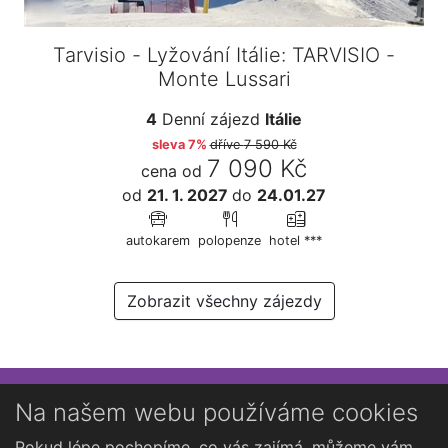
Tarvisio - Lyžování Itálie: TARVISIO -
Monte Lussari
4
Denní zájezd
Itálie
sleva 7%
dříve
7 590 Kč
7 090 Kč
cena od
od
21. 1. 2027
do
24.01.27
autokarem
polopenze
hotel ***
Zobrazit všechny zájezdy
Přihlaste se k newsletteru
Na našem webu používáme cookies
Chcete dostávat občasné novinky o Kutné Hoře?
Pokud lépe pochopíme, co vás zajímá, můžeme vám