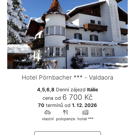
Hotel Pörnbacher *** - Valdaora
4,5,6,8
Denní zájezd
Itálie
6 700 Kč
cena od
70
termínů
od
1. 12. 2026
vlastní
polopenze
hotel ***