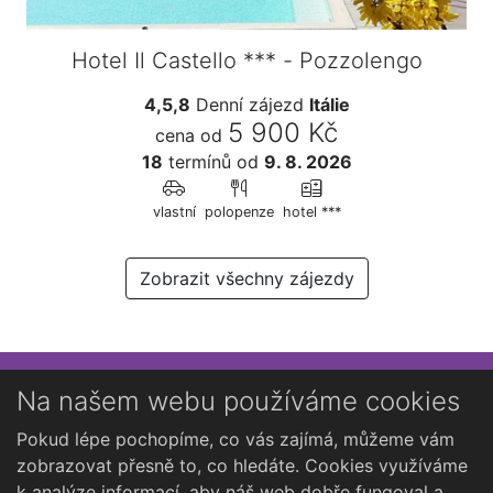
Hotel Il Castello *** - Pozzolengo
4,5,8
Denní zájezd
Itálie
5 900 Kč
cena od
18
termínů
od
9. 8. 2026
vlastní
polopenze
hotel ***
Zobrazit všechny zájezdy
Přihlaste se k newsletteru
Na našem webu používáme cookies
Chcete dostávat občasné novinky o Kutné Hoře?
Pokud lépe pochopíme, co vás zajímá, můžeme vám
zobrazovat přesně to, co hledáte. Cookies využíváme
k analýze informací, aby náš web dobře fungoval a