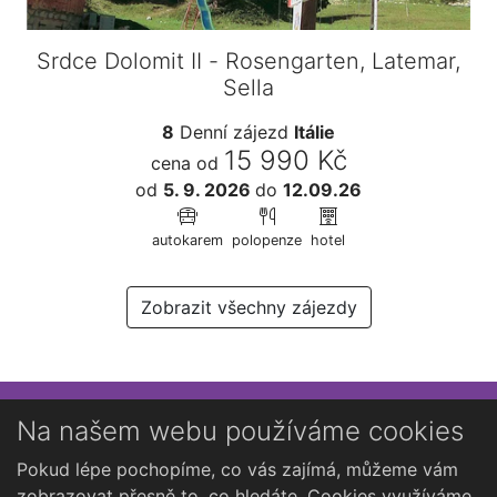
Srdce Dolomit II - Rosengarten, Latemar,
Sella
8
Denní zájezd
Itálie
15 990 Kč
cena od
od
5. 9. 2026
do
12.09.26
autokarem
polopenze
hotel
Zobrazit všechny zájezdy
Přihlaste se k newsletteru
Na našem webu používáme cookies
Chcete dostávat občasné novinky o Kutné Hoře?
Pokud lépe pochopíme, co vás zajímá, můžeme vám
zobrazovat přesně to, co hledáte. Cookies využíváme