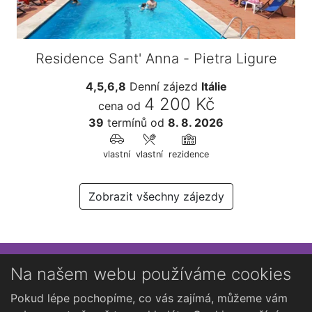
Residence Sant' Anna - Pietra Ligure
4,5,6,8
Denní zájezd
Itálie
4 200 Kč
cena od
39
termínů
od
8. 8. 2026
vlastní
vlastní
rezidence
Zobrazit všechny zájezdy
Přihlaste se k newsletteru
Na našem webu používáme cookies
Chcete dostávat občasné novinky o Kutné Hoře?
Pokud lépe pochopíme, co vás zajímá, můžeme vám