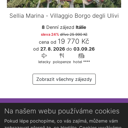
Sellia Marina - Villaggio Borgo degli Ulivi
8
Denní zájezd
Itálie
sleva 24%
dříve
25 990 Kč
19 770 Kč
cena od
od
27. 8. 2026
do
03.09.26
letecky
polopenze
hotel ****
Zobrazit všechny zájezdy
Přihlaste se k newsletteru
Na našem webu používáme cookies
Chcete dostávat občasné novinky o Kutné Hoře?
Pokud lépe pochopíme, co vás zajímá, můžeme vám
zobrazovat přesně to, co hledáte. Cookies využíváme