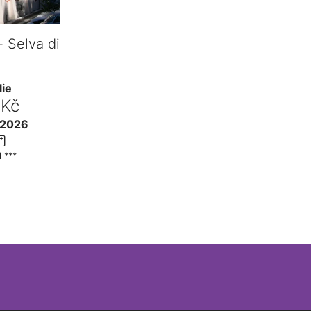
- Selva di
lie
 Kč
. 2026
l ***