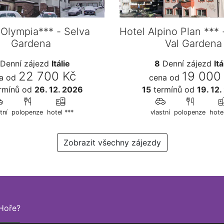
 Olympia*** - Selva
Hotel Alpino Plan *** 
Gardena
Val Gardena
Denní zájezd
Itálie
8
Denní zájezd
Itá
22 700 Kč
19 000
a od
cena od
rmínů
od
26. 12. 2026
15
termínů
od
19. 12
tní
polopenze
hotel ***
vlastní
polopenze
hote
Zobrazit všechny zájezdy
Hoře?