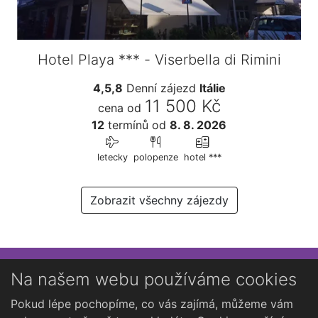
Hotel Playa *** - Viserbella di Rimini
4,5,8
Denní zájezd
Itálie
11 500 Kč
cena od
12
termínů
od
8. 8. 2026
letecky
polopenze
hotel ***
Zobrazit všechny zájezdy
Přihlaste se k newsletteru
Na našem webu používáme cookies
Chcete dostávat občasné novinky o Kutné Hoře?
Pokud lépe pochopíme, co vás zajímá, můžeme vám