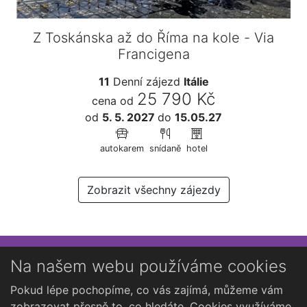
Z Toskánska až do Říma na kole - Via
Francigena
11
Denní zájezd
Itálie
25 790 Kč
cena od
od
5. 5. 2027
do
15.05.27
autokarem
snídaně
hotel
Zobrazit všechny zájezdy
Přihlaste se k newsletteru
Na našem webu používáme cookies
Chcete dostávat občasné novinky o Kutné Hoře?
Pokud lépe pochopíme, co vás zajímá, můžeme vám
zobrazovat přesně to, co hledáte. Cookies využíváme