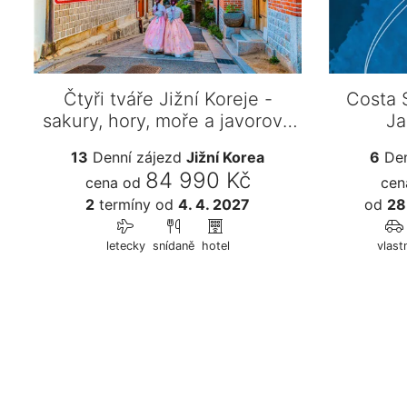
Čtyři tváře Jižní Koreje -
Costa S
sakury, hory, moře a javorové
Ja
li…
13
Denní zájezd
Jižní Korea
6
Den
84 990 Kč
cena od
cen
2
termíny
od
4. 4. 2027
od
28
letecky
snídaně
hotel
vlastn