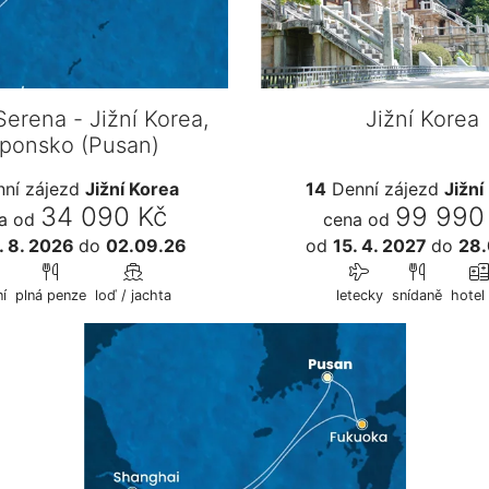
erena - Jižní Korea,
Jižní Korea
ponsko (Pusan)
ní zájezd
Jižní Korea
14
Denní zájezd
Jižní
34 090 Kč
99 990
a od
cena od
. 8. 2026
do
02.09.26
od
15. 4. 2027
do
28.
í
plná penze
loď / jachta
letecky
snídaně
hotel 