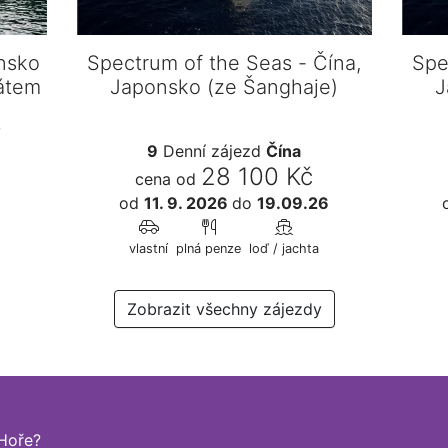
nsko
Spectrum of the Seas - Čína,
Spe
gátem
Japonsko (ze Šanghaje)
J
o
9
Denní zájezd
Čína
28 100 Kč
cena od
od
11. 9. 2026
do
19.09.26
vlastní
plná penze
loď / jachta
Zobrazit všechny zájezdy
Hoře?