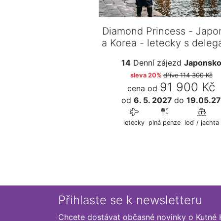
Diamond Princess - Japo
a Korea - letecky s dele
14
Denní zájezd
Japonsk
sleva 20%
dříve
114 300 Kč
91 900 Kč
cena od
od
6. 5. 2027
do
19.05.27
letecky
plná penze
loď / jachta
Přihlaste se k newsletteru
Chcete dostávat občasné novinky o Kutné 