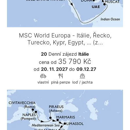
MSC World Europa - Itálie, Řecko,
Turecko, Kypr, Egypt, ... (z…
20
Denní zájezd
Itálie
35 790 Kč
cena od
od
20. 11. 2027
do
09.12.27
vlastní
plná penze
loď / jachta