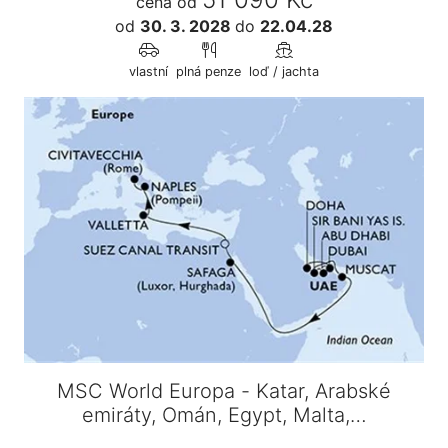
cena od
od
30. 3. 2028
do
22.04.28
vlastní
plná penze
loď / jachta
MSC World Europa - Katar, Arabské
emiráty, Omán, Egypt, Malta,…