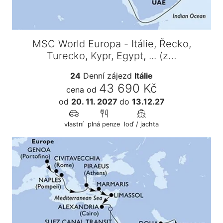
MSC World Europa - Itálie, Řecko,
Turecko, Kypr, Egypt, ... (z…
24
Denní zájezd
Itálie
43 690 Kč
cena od
od
20. 11. 2027
do
13.12.27
vlastní
plná penze
loď / jachta