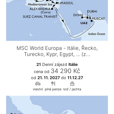
MSC World Europa - Itálie, Řecko,
Turecko, Kypr, Egypt, ... (z…
21
Denní zájezd
Itálie
34 290 Kč
cena od
od
21. 11. 2027
do
11.12.27
vlastní
plná penze
loď / jachta