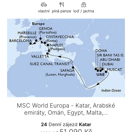
vlastní
plná penze
loď / jachta
MSC World Europa - Katar, Arabské
emiráty, Omán, Egypt, Malta,…
24
Denní zájezd
Katar
51 090 Kč