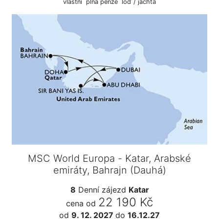
vlastní
plná penze
loď / jachta
MSC World Europa - Katar, Arabské
emiráty, Bahrajn (Dauhá)
8
Denní zájezd
Katar
22 190 Kč
cena od
od
9. 12. 2027
do
16.12.27