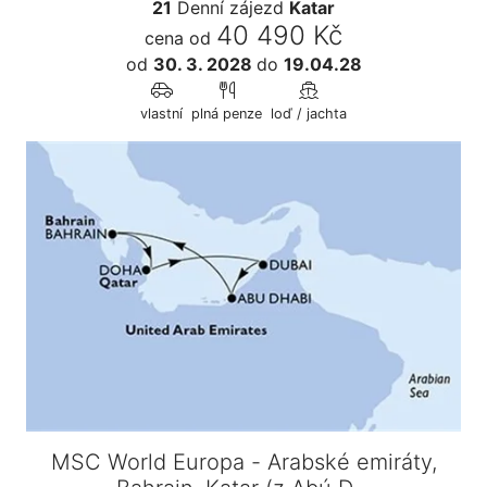
21
Denní zájezd
Katar
40 490 Kč
cena od
od
30. 3. 2028
do
19.04.28
vlastní
plná penze
loď / jachta
MSC World Europa - Arabské emiráty,