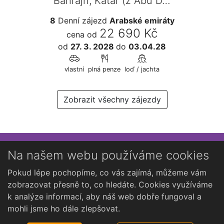
Bahrajn, Katar (z Abú D…
8
Denní zájezd
Arabské emiráty
22 690 Kč
cena od
od
27. 3. 2028
do
03.04.28
vlastní
plná penze
loď / jachta
Zobrazit všechny zájezdy
Přihlaste se k newsletteru
Na našem webu používáme cookies
Chcete dostávat občasné novinky o Kutné Hoře?
Pokud lépe pochopíme, co vás zajímá, můžeme vám
zobrazovat přesně to, co hledáte. Cookies využíváme
k analýze informací, aby náš web dobře fungoval a
mohli jsme ho dále zlepšovat.