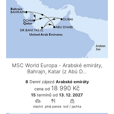
MSC World Europa - Arabské emiráty,
Bahrajn, Katar (z Abú D…
8
Denní zájezd
Arabské emiráty
18 990 Kč
cena od
15
termínů
od
13. 12. 2027
vlastní
plná penze
loď / jachta