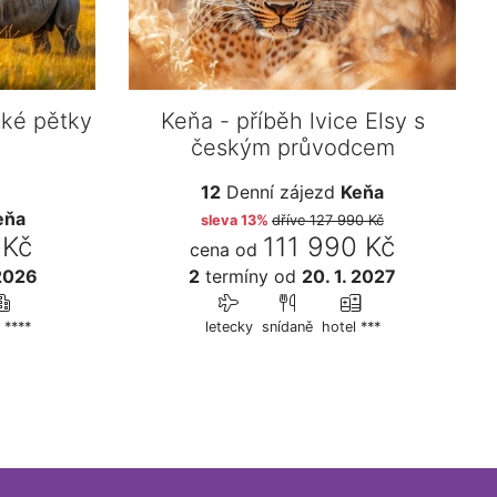
lké pětky
Keňa - příběh lvice Elsy s
českým průvodcem
12
Denní zájezd
Keňa
eňa
sleva 13%
dříve
127 990 Kč
 Kč
111 990 Kč
cena od
 2026
2
termíny
od
20. 1. 2027
 ****
letecky
snídaně
hotel ***