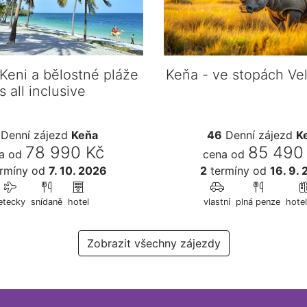
 Keni a bělostné pláže
Keňa - ve stopách Ve
s all inclusive
Denní zájezd
Keňa
46
Denní zájezd
K
78 990 Kč
85 490
a od
cena od
rmíny
od
7. 10. 2026
2
termíny
od
16. 9.
etecky
snídaně
hotel
vlastní
plná penze
hotel
Zobrazit všechny zájezdy