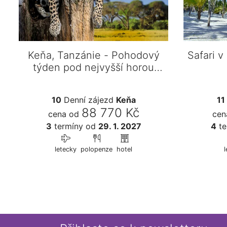
Keňa, Tanzánie - Pohodový
Safari v
týden pod nejvyšší horou
Afriky –…
10
Denní zájezd
Keňa
11
88 770 Kč
cena od
cen
3
termíny
od
29. 1. 2027
4
te
letecky
polopenze
hotel
l