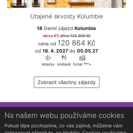
Utajené skvosty Kolumbie
18
Denní zájezd
Kolumbie
sleva 4%
dříve
125 900 Kč
120 864 Kč
cena od
od
18. 4. 2027
do
05.05.27
letecky
snídaně
hotel ***+
Zobrazit všechny zájezdy
Přihlaste se k newsletteru
Na našem webu používáme cookies
Chcete dostávat občasné novinky o Kutné Hoře?
Pokud lépe pochopíme, co vás zajímá, můžeme vám
zobrazovat přesně to, co hledáte. Cookies využíváme