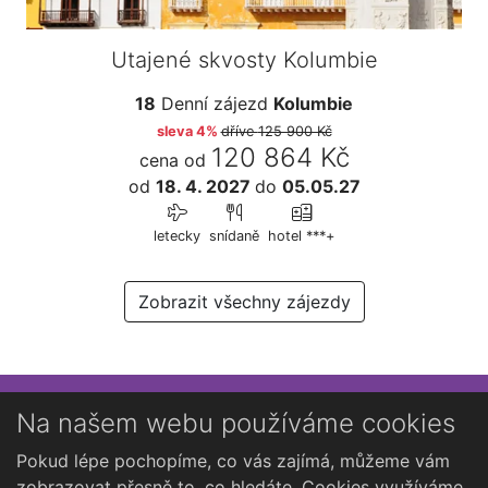
Utajené skvosty Kolumbie
18
Denní zájezd
Kolumbie
sleva 4%
dříve
125 900 Kč
120 864 Kč
cena od
od
18. 4. 2027
do
05.05.27
letecky
snídaně
hotel ***+
Zobrazit všechny zájezdy
Přihlaste se k newsletteru
Na našem webu používáme cookies
Chcete dostávat občasné novinky o Kutné Hoře?
Pokud lépe pochopíme, co vás zajímá, můžeme vám
zobrazovat přesně to, co hledáte. Cookies využíváme